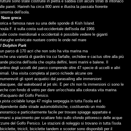
rutture sono state costruite in pietra e sabbia con alcuni strati di intonaco
lle pareti. Harireh ha circa 800 anni e illustra la passata fiorente
conomia dell'isola.
a Nave greca
torica e famosa nave su una delle sponde di Kish Island.
houla F. è sulla costa sud-occidentale dell'isola dal 1966
sulle coste meridionali e occidentali è possibile vedere le giganti
artarughe embricate nuotare contro le onde nel mare
 il Dolphin Park
 un parco di 170 acri che non solo ha vita marina ma
nche una varietà di giardini tra cui farfalle, orchidee e cactus oltre alla più
ande piscina dell'isola che ospita delfini, leoni marini e balene. Il
ardino degli uccelli del parco comprende oltre 47 specie di uccelli e altri
nimali. Una visita completa al parco richiede alcune ore
nnumerevoli gli sport acquatici dal parasailing alle immersioni
ubacquee, dal wakeboard al jet ski. E per chi non fa immersioni ci sono le
arche con fondo di vetro per dare un'occhiata alla colorata vita marina
ell'acquario del Golfo Persico.
 pista ciclabile
lunga 47 miglia serpeggia in tutta l'isola ed è
ndipendente dalle strade automobilistiche, costituendo un modo
anoramico e particolarmente facile per trovare spiagge appartate e
ermarsi a piacimento per scattare foto sullo sfondo pittoresco delle acque
zurre del Golfo Persico. Le stazioni di noleggio si trovano in tutta l'isola
biciclette, tricicli, biciclette tandem e scooter sono disponibili per il