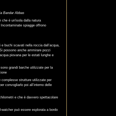
via Bandar Abbas
che è un'isola dalla natura
n. Incontaminate spiagge offrono
ci e buchi scavati nella roccia dall’acqua,
o. Si possono anche ammirare pozzi
’acqua piovana per le estati lunghe e
ono grandi barche utilizzate per la
zione
e complesse strutture utilizzate per
per convogliarlo poi all’interno delle
chilometri e che è davvero spettacolare
ird-watcher può essere esplorata a bordo