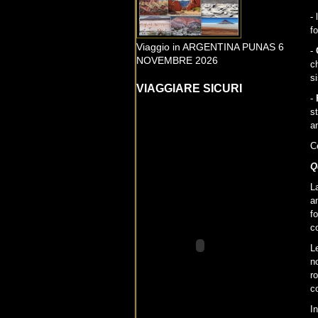
- 
f
Viaggio in ARGENTINA PUNAS 6
-
NOVEMBRE 2026
c
s
VIAGGIARE SICURI
-
s
a
C
Q
L
a
f
co
L
n
r
c
I