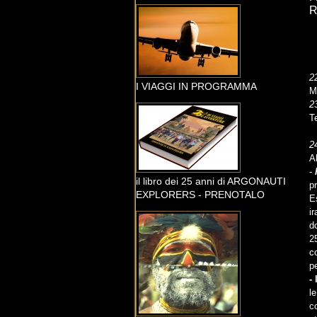
2
I VIAGGI IN PROGRAMMA
M
2
T
2
A
-
il libro dei 25 anni di ARGONAUTI
p
EXPLORERS - PRENOTALO
E
i
d
2
c
p
-
l
c