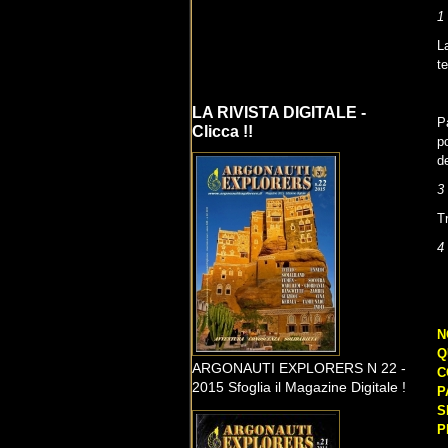
1
L
t
LA RIVISTA DIGITALE -
P
Clicca !!
p
d
3
T
4
N
Q
ARGONAUTI EXPLORERS N 22 -
C
2015 Sfoglia il Magazine Digitale !
P
S
P