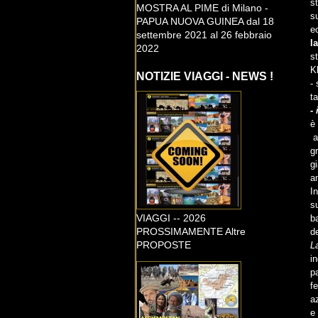
st
MOSTRA AL PIME di Milano -
su
PAPUA NUOVA GUINEA dal 18
e
settembre 2021 al 26 febbraio
l
2022
s
K
NOTIZIE VIAGGI - NEWS !
- 
t
-
è
a
gr
gi
a
I
s
VIAGGI -- 2026
b
PROSSIMAMENTE Altre
d
PROPOSTE
La
i
p
f
az
e 