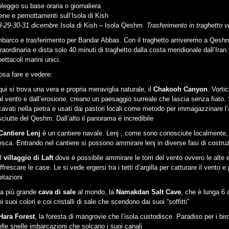
oleggio su base oraria o giornaliera
ene e pernottamenti sull’Isola di Kish
8-29-30-31 dicembre
Isola di Kish – Isola Qeshm
Trasferimento in traghetto 
mbarco e trasferimento per Bandar Abbas. Con il traghetto arriveremo a Qeshm 
traordinaria e dista solo 40 minuti di traghetto dalla costa meridionale dall’Ira
ettacoli marini unici.
osa fare e vedere:
qui si trova una vera e propria meraviglia naturale, il
Chakooh
Canyon
. Vorti
al vento e dall’erosione, creano un paesaggio surreale che lascia senza fiat
cavati nella pietra e usati dai pastori locali come metodo per immagazzinare l
sciutte del Qeshm. Dall’alto il panorama è incredibile
Cantiere Lenj
è un cantiere navale. Lenj , come sono conosciute localmente, s
esca. Entrando nel cantiere si possono ammirare lenj in diverse fasi di costru
il
villaggio di
Laft
dove è possibile ammirare le torri del vento ovvero le alte 
ffrescare le case. Le si vede ergersi tra i tetti d’argilla per catturare il vento e 
itazioni
la più grande
cava di sale
al mondo, la
Namakdan Salt Cave
, che è lunga 6 
i suoi colori e coi cristalli di sale che scendono dai suoi “soffitti”
Hara Forest
, la foresta di mangrovie che l’isola custodisce. Paradiso per i b
elle snelle imbarcazioni che solcano i suoi canali