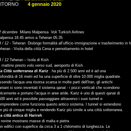
RITORNO
4 gennaio 2020
2 dicembre
Milano Malpensa Voli Turkish Airlines
alpensa 18.45 arrivo a Teheran 05.35
3 / 12
- Teheran Disbrigo formalità all’ufficio immigrazione e trasferimento in h
eheran - Visita della città Cena e pernottamento in hotel
4 / 12
Teheran – Isola di Kish
l mattino presto volo verso sud, aeroporto di Kish.
la Città sotterranea di Kariz
: ha più di 2.500 anni ed è ad una
rofondità di 16 metri ed ha una superficie di oltre 10.000 miglia quadrate.
ssendo l'acqua una risorsa scarsa in molte parti dell'Iran, gli antichi
raniani si sono inventati il sistema qanat - i pozzi verticali che scendono
olcemente e portano l'acqua in aree aride. Kariz è uno di questi qanat di
500 anni ed è possibile passeggiare attraverso i suoi tunnel e
omprendere come funziona questo antico sistema. I tunnel si estendono
er più di cinque miglia e rendendo Kariz più simile a una città sotterranea.
 la città antica di Harireh
e rovine mostrano masse di malta e pietra
on edifici con superfice da circa 3 a 1 chilometro di lunghezza. Le