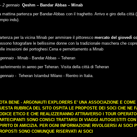
 - 2 gennaio
Qeshm – Bandar Abbas – Minab
a mattina partenza per Bandar-Abbas con il traghetto. Arrivo e giro della città
empio indu).
artenza per la vicina Minab per ammirare il pittoresco
mercato del giovedì 
ossono fotografare le bellissime donne con la tradizionale maschera che copre i
elle invasioni dei portoghesi.Cena e pernottamento a Minab
 gennaio -
Minab - Bandar Abbas – Teheran
rasferimento in aereo per Teheran. Visita della città di Teheran
gennaio
- Teheran Istambul Milano - Rientro in Italia.
OTA BENE
- ARGONAUTI EXPLORERS E’ UNA ASSOCIAZIONE E COME 
UESTA RUBRICA DEL SITO OSPITA LE PROPOSTE DEI SOCI CHE NE 
ODICE ETICO E CHE REALIZZERANNO ATTRAVERSO I TOUR OPERATOR 
ARTECIPANTI SONO CONSCI TRATTARSI DI VIAGGI AUTOGESTITI CO
PIRITO DI AMICIZIA. PER OGNI INFORMAZIONE RIVOLGERSI AI SOCI P
ROPOSTI SONO COMUNQUE RISERVATI AI SOCI