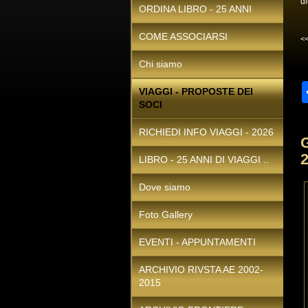
d
ORDINA LIBRO - 25 ANNI
COME ASSOCIARSI
<
Chi siamo
VIAGGI - PROPOSTE DEI
SOCI
RICHIEDI INFO VIAGGI - 2026
LIBRO - 25 ANNI DI VIAGGI ..
Dove siamo
Foto Gallery
EVENTI - APPUNTAMENTI
ARCHIVIO RIVSTA AE 2002-
2015