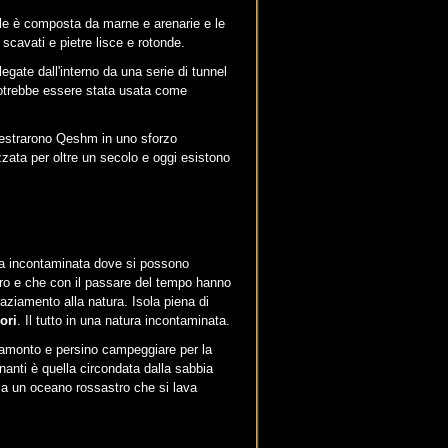
valle è composta da marne e arenarie e le
 scavati e pietre lisce e rotonde.
legate dall'interno da una serie di tunnel
 potrebbe essere stata usata come
uestrarono Qeshm in uno sforzo
izzata per oltre un secolo e oggi esistono
.
ola incontaminata dove si possono
ro e che con il passare del tempo hanno
aziamento alla natura. Isola piena di
ori
. Il tutto in una natura incontaminata.
 tramonto e persino campeggiare per la
nanti è quella circondata dalla sabbia
vela un oceano rossastro che si lava