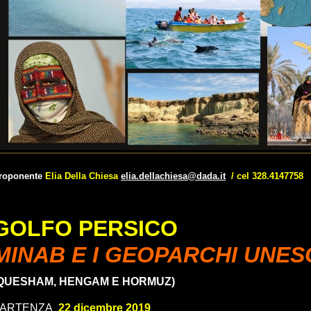
roponente
Elia Della Chiesa
elia.dellachiesa@dada.it
/ cel 328.4147758
GOLFO PERSICO
MINAB E I GEOPARCHI UNE
QUESHAM, HENGAM E HORMUZ)
PARTENZA
22 dicembre 2019