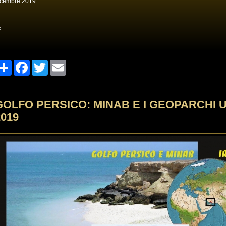
icembre 2019
<
Share
Facebook
Twitter
Email
GOLFO PERSICO: MINAB E I GEOPARCHI U
2019