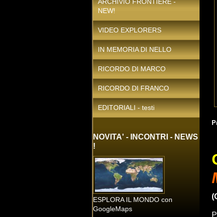
ARCHIVIO FRONTIERE -
NEW!
VIDEO EXPLORERS
IN MEMORIA DI NELLO
RICORDO DI MARCO
RICORDO DI FRANCO
EDITORIALI - testi
P
NOVITA' - INCONTRI - NEWS
!
(
ESPLORA IL MONDO con
GoogleMaps