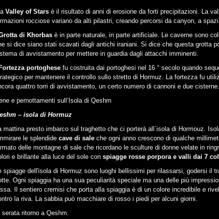
la
Valley of Stars
è il risultato di anni di erosione da forti precipitazioni. La 
ormazioni rocciose variano da alti pilastri, creando percorsi da canyon, a spazi
Grotta di Khorbas
è in parte naturale, in parte artificiale. Le caverne sono col
he si dice siano stati scavati dagli antichi iraniani. Si dice che questa grotta
istema di avvistamento per mettere in guardia dagli attacchi imminenti.
Fortezza portoghese
fu costruita dai portoghesi nel 16 ° secolo quando seq
trategico per mantenere il controllo sullo stretto di Hormuz. La fortezza fu util
ncora quattro torri di avvistamento, un certo numero di cannoni e due cisterne
ene e pernottamenti sull’Isola di Qeshm
eshm – isola di Hormuz
a mattina presto imbarco sul traghetto che ci porterà all`isola di Hormouz. Is
mmirare le splendide
cave di sale
che ogni anno crescono di qualche millimet
ormato delle montagne di sale che ricordano le sculture di donne velate in ringr
lori e brillante alla luce del sole con
spiagge rosse porpora e valli dai 7 col
e spiagge dell'isola di Hormuz sono luoghi bellissimi per rilassarsi, godersi il
otte. Ogni spiaggia ha una sua peculiarità speciale ma una delle più impressio
ossa. Il sentiero cremisi che porta alla spiaggia è di un colore incredibile e ri
ontro la riva. La sabbia può macchiare di rosso i piedi per alcuni giorni.
n serata ritorno a Qeshm.