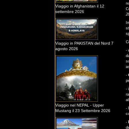
n
Viaggio in Afghanistan il 12
C
settembre 2026
2
I
s
sp
C
Viaggio in PAKISTAN del Nord 7
agosto 2026
- 
d
s
a
-
p
- 
ra
ab
Viaggio nel NEPAL - Upper
- 
Mustang il 23 Settembre 2026
co
-
d