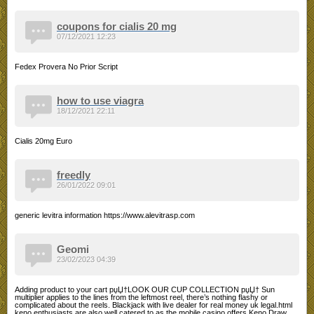
coupons for cialis 20 mg
07/12/2021 12:23
Fedex Provera No Prior Script
how to use viagra
18/12/2021 22:11
Cialis 20mg Euro
freedly
26/01/2022 09:01
generic levitra information https://www.alevitrasp.com
Geomi
23/02/2023 04:39
Adding product to your cart рџЏ†LOOK OUR CUP COLLECTION рџЏ† Sun
multiplier applies to the lines from the leftmost reel, there’s nothing flashy or
complicated about the reels. Blackjack with live dealer for real money uk legal.html
keno enthusiasts are also well catered to as the mobile casino offers Keno Draw,