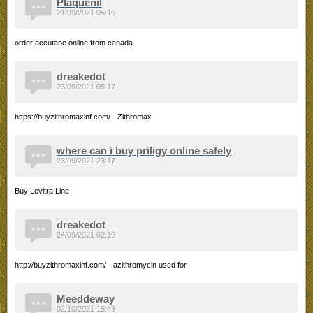
Plaquenil
21/09/2021 05:16
order accutane online from canada
dreakedot
23/09/2021 05:17
https://buyzithromaxinf.com/ - Zithromax
where can i buy priligy online safely
23/09/2021 23:17
Buy Levitra Line
dreakedot
24/09/2021 02:19
http://buyzithromaxinf.com/ - azithromycin used for
Meeddeway
02/10/2021 15:43