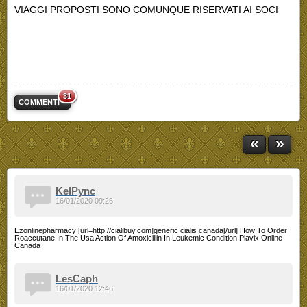
VIAGGI PROPOSTI SONO COMUNQUE RISERVATI AI SOCI
31
COMMENTI
«
»
KelPync
16/01/2020 09:26
Ezonlinepharmacy [url=http://cialibuy.com]generic cialis canada[/url] How To Order
Roaccutane In The Usa Action Of Amoxicillin In Leukemic Condition Plavix Online
Canada
LesCaph
16/01/2020 12:46