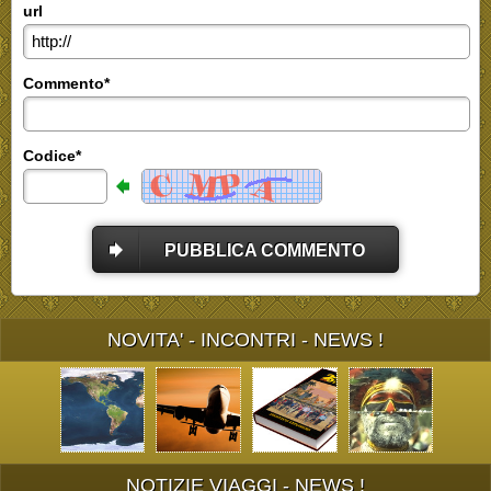
url
Commento*
Codice*
PUBBLICA COMMENTO
NOVITA' - INCONTRI - NEWS !
NOTIZIE VIAGGI - NEWS !