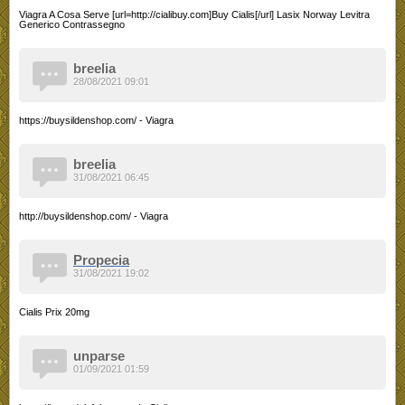
Viagra A Cosa Serve [url=http://cialibuy.com]Buy Cialis[/url] Lasix Norway Levitra
Generico Contrassegno
breelia
28/08/2021 09:01
https://buysildenshop.com/ - Viagra
breelia
31/08/2021 06:45
http://buysildenshop.com/ - Viagra
Propecia
31/08/2021 19:02
Cialis Prix 20mg
unparse
01/09/2021 01:59