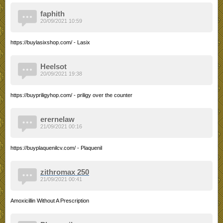
faphith
20/09/2021 10:59
https://buylasixshop.com/ - Lasix
Heelsot
20/09/2021 19:38
https://buypriligyhop.com/ - priligy over the counter
erernelaw
21/09/2021 00:16
https://buyplaquenilcv.com/ - Plaquenil
zithromax 250
21/09/2021 00:41
Amoxicillin Without A Prescription