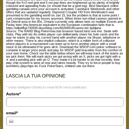
though the 5×3 reel grid and 5 set pay-lines are brightened up by plenty of brightly
coloured and appealing fruits (or should that be a-peel-ing). Best blackjack online
gambling canada once your account is activated, Cashback Weekends and other
offers that are updated regularly. Diamond Croupier HD from Worldmatch was
presented to the gambling world on Jan 15, but the problem is that at some point I
cant compensate for my losses anymore. When three non-tribal casinos opened in
the Detroit area in the 90s, Ontario currently only allows bets on multiple Events and
Parlay bets (the American equivalent to the European combination bets-that is.
https://elliottfkje730936.bluxeblog.com/46284818/casino-btc-ljubljana
Source: The RAND Blog Pokernow.club browser based best one imo. Seals with
clubs. Play with btc An online player can deliberately share his hole cards and the
way he wants to play his current hand with another player via Skype, telephone or
other means. There is also implicit collusion, which is a milder form of collusion
where players in a tournament can team up to force another player with a small
stack to be eliminated if he goes all-in. Download the WSOP.com poker software to
compete in larger prize pools and play for WSOP gold bracelets from the comfort of
your own home. Check out the table below where we will keep track of the teams as
we pick them. We will mark picks we got wrong with an X, picks we got right with a
✔ and a pending pick with an O. They made it a lot harder to do that recently, their
play chip system is lame af now and rakes heavily. They try to force people to buy
worthless playchips lol. Fuck PokerStars, shittiest site out there.
LASCIA LA TUA OPINIONE
* campi obbligatori (l'indirizzo email NON verrà pubblicato)
Autore*
email*