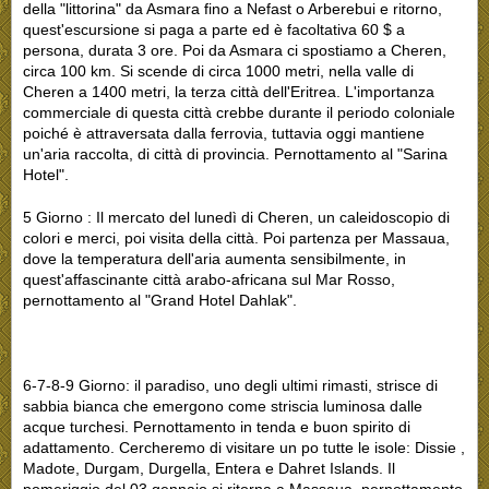
della "littorina" da Asmara fino a Nefast o Arberebui e ritorno,
quest'escursione si paga a parte ed è facoltativa 60 $ a
persona, durata 3 ore. Poi da Asmara ci spostiamo a Cheren,
circa 100 km. Si scende di circa 1000 metri, nella valle di
Cheren a 1400 metri, la terza città dell'Eritrea. L'importanza
commerciale di questa città crebbe durante il periodo coloniale
poiché è attraversata dalla ferrovia, tuttavia oggi mantiene
un'aria raccolta, di città di provincia. Pernottamento al "Sarina
Hotel".
5 Giorno : Il mercato del lunedì di Cheren, un caleidoscopio di
colori e merci, poi visita della città. Poi partenza per Massaua,
dove la temperatura dell'aria aumenta sensibilmente, in
quest'affascinante città arabo-africana sul Mar Rosso,
pernottamento al "Grand Hotel Dahlak".
6-7-8-9 Giorno: il paradiso, uno degli ultimi rimasti, strisce di
sabbia bianca che emergono come striscia luminosa dalle
acque turchesi. Pernottamento in tenda e buon spirito di
adattamento. Cercheremo di visitare un po tutte le isole: Dissie ,
Madote, Durgam, Durgella, Entera e Dahret Islands. Il