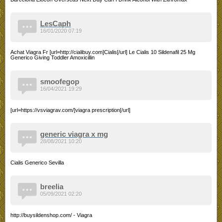
LesCaph
16/01/2020 07:19
Achat Viagra Fr [url=http://cialibuy.com]Cialis[/url] Le Cialis 10 Sildenafil 25 Mg
Generico Giving Toddler Amoxicillin
smoofegop
16/04/2021 19:29
[url=https://vsviagrav.com/]viagra prescription[/url]
generic viagra x mg
28/08/2021 10:20
Cialis Generico Sevilla
breelia
05/09/2021 02:20
http://buysildenshop.com/ - Viagra