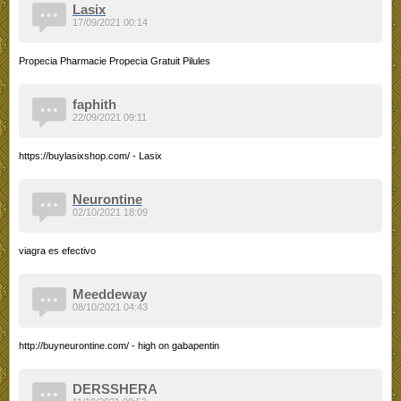
Lasix
17/09/2021 00:14
Propecia Pharmacie Propecia Gratuit Pilules
faphith
22/09/2021 09:11
https://buylasixshop.com/ - Lasix
Neurontine
02/10/2021 18:09
viagra es efectivo
Meeddeway
08/10/2021 04:43
http://buyneurontine.com/ - high on gabapentin
DERSSHERA