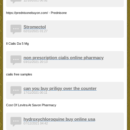
11/10/2021 00:52
https://prednisonebuyon.com/ - Prednisone
Stromectol
02/11/2021 01:27
Il Cialis Da 5 Mg
non prescription cialis online pharmacy
03/11/2021 20:13
cialis free samples
can you buy priligy over the counter
17/11/2021 00:11
Cost Of Levitra At Savon Pharmacy
hydroxychloroquine buy online usa
07/12/2021 04:42