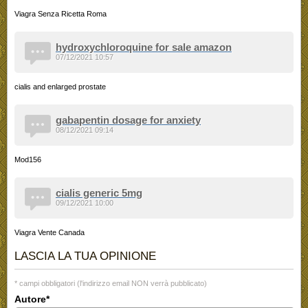
Viagra Senza Ricetta Roma
hydroxychloroquine for sale amazon
07/12/2021 10:57
cialis and enlarged prostate
gabapentin dosage for anxiety
08/12/2021 09:14
Mod156
cialis generic 5mg
09/12/2021 10:00
Viagra Vente Canada
LASCIA LA TUA OPINIONE
* campi obbligatori (l'indirizzo email NON verrà pubblicato)
Autore*