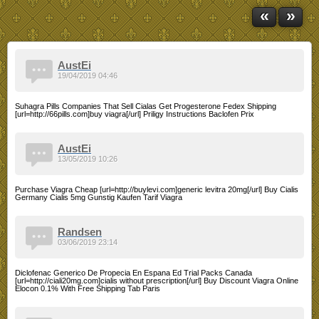
«
»
AustEi
19/04/2019 04:46
Suhagra Pills Companies That Sell Cialas Get Progesterone Fedex Shipping
[url=http://66pills.com]buy viagra[/url] Priligy Instructions Baclofen Prix
AustEi
13/05/2019 10:26
Purchase Viagra Cheap [url=http://buylevi.com]generic levitra 20mg[/url] Buy Cialis
Germany Cialis 5mg Gunstig Kaufen Tarif Viagra
Randsen
03/06/2019 23:14
Diclofenac Generico De Propecia En Espana Ed Trial Packs Canada
[url=http://ciali20mg.com]cialis without prescription[/url] Buy Discount Viagra Online
Elocon 0.1% With Free Shipping Tab Paris