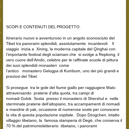
SCOPI E CONTENUTI DEL PROGETTO:
Itinerario nuovo e avventuroso in un angolo sconosciuto del
Tibet tra panorami splendidi, assolutamente incantevoli. Il
viaggio inizia a Xining, la moderna capitale del Qinghai con
l’importante festival degli sciamani che si svolge a Repkong, il
vero cuore dell’Amdo, celebre per le raffinate scuole di pittura
dei suoi splendidi monasteri come
l’antico monastero Gelugpa di Kumbum, uno dei più grandi e
preziosi del Tibet.
Si prosegue tra le gole del fiume giallo per raggiugere Mato
attraversando praterie d’alta quota, tra campi di
nomadi Golok. Sosta presso il monastero di Shershul e nelle
sterminate praterie dell’altopiano, tra accampamenti di nomadi
e mandrie di yak, occasione di numerose soste per conoscere
la vita di questa popolazione ospitale. Dopo Dzogchen, intatto
villaggio tibetano, la famosa stamperia di Degè, che conserva il
70 % del patrimonioletterario tibetano, i panorami