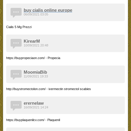
buy cialis online europe
06/09/2021 03:05
Cialis 5 Mg Prezzi
KirearM
10/09/2021 20:48
https://buypropeciaon.com/ - Propecia
MoomiaBib
11/09/2021 19:33
http://buystromectolon.com/ - ivermectin stromectol scabies
erernelaw
16/09/2021 14:24
https://buyplaquenilcv.com/ - Plaquenil