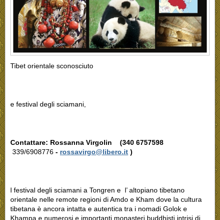
Tibet orientale sconosciuto
e festival degli sciamani,
Contattare:
Rossanna Virgolin (
340 6757598
339/6908776
-
rossavirgo@libero.it
)
l festival degli sciamani a Tongren e l’ altopiano tibetano
orientale nelle remote regioni di Amdo e Kham dove la cultura
tibetana è ancora intatta e autentica tra i nomadi Golok e
Khampa e numerosi e importanti monasteri buddhisti intrisi di