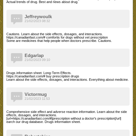
Actual trends of drug. Best and news about drug.
Jeffreywoulk
21/02/2023 08:32
Cautions. Learn about the side effects, dosages, and interactions.
https://canadianfast.com/# comfortis for dogs without vet prescription
Some are medicines that help people when doctors prescribe. Cautions.
Edgarlap
21/02/2023 09:10
Drugs information sheet. Long-Term Effects.
https://canadianfast.com/# buy prescription drugs
Learn about the side effects, dosages, and interactions. Everything about medicine.
Victormug
21/02/2023 11:53
Comprehensive side effect and adverse reaction information. Learn about the side
effects, dosages, and interactions.
[url=https://canadianfast.com/#]prescription without a doctor's prescription[/url]
earch our drug database. Drugs information sheet.