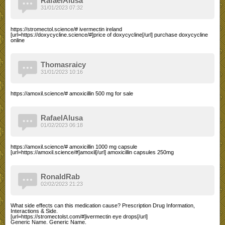
RafaelAlusa
31/01/2023 07:32
https://stromectol.science/# ivermectin ireland
[url=https://doxycycline.science/#]price of doxycycline[/url] purchase doxycycline
online
Thomasraicy
31/01/2023 10:16
https://amoxil.science/# amoxicillin 500 mg for sale
RafaelAlusa
01/02/2023 06:18
https://amoxil.science/# amoxicillin 1000 mg capsule
[url=https://amoxil.science/#]amoxil[/url] amoxicillin capsules 250mg
RonaldRab
02/02/2023 21:23
What side effects can this medication cause? Prescription Drug Information,
Interactions & Side.
[url=https://stromectolst.com/#]ivermectin eye drops[/url]
Generic Name. Generic Name.