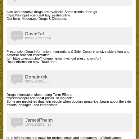
safe and effective drugs are available. Some trends of drugs.
https://lisinopril.science/# buy zestril online
Get here. Medscape Drugs & Diseases.
DavidTaf
09/02/2023 11:56
Prescription Drug Information, Interactions & Side. Comprehensive side effect and
adverse reaction information.
[url=https://nexium.top/#]cheap nexium without prescription[/url]
Read information now. Read here.
Donaldrek
09/02/2023 15:57
Drugs information sheet. Long-Term Effects.
https://lisinopril.science/# prinivil 10 mg tablet
Some are medicines that help people when doctors prescribe. Learn about the side
effects, dosages, and interactions.
JamesPhelm
10/02/2023 14:26
drug information and news for professionals and consumers. п»їMedicament