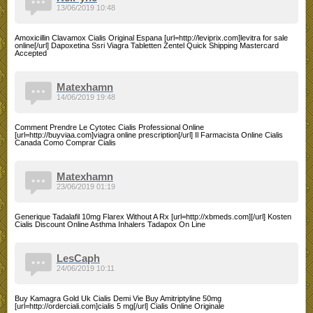
13/06/2019 10:48
Amoxicillin Clavamox Cialis Original Espana [url=http://leviprix.com]levitra for sale
online[/url] Dapoxetina Ssri Viagra Tabletten Zentel Quick Shipping Mastercard
Accepted
Matexhamn
14/06/2019 19:48
Comment Prendre Le Cytotec Cialis Professional Online
[url=http://buyviaa.com]viagra online prescription[/url] Il Farmacista Online Cialis
Canada Como Comprar Cialis
Matexhamn
23/06/2019 01:19
Generique Tadalafil 10mg Flarex Without A Rx [url=http://xbmeds.com][/url] Kosten
Cialis Discount Online Asthma Inhalers Tadapox On Line
LesCaph
24/06/2019 10:11
Buy Kamagra Gold Uk Cialis Demi Vie Buy Amitriptyline 50mg
[url=http://orderciali.com]cialis 5 mg[/url] Cialis Online Originale