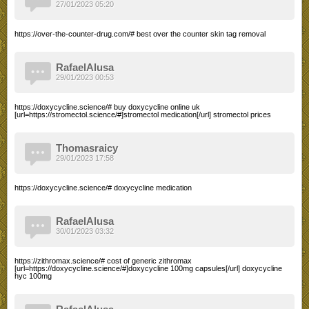
27/01/2023 05:20
https://over-the-counter-drug.com/# best over the counter skin tag removal
RafaelAlusa
29/01/2023 00:53
https://doxycycline.science/# buy doxycycline online uk
[url=https://stromectol.science/#]stromectol medication[/url] stromectol prices
Thomasraicy
29/01/2023 17:58
https://doxycycline.science/# doxycycline medication
RafaelAlusa
30/01/2023 03:32
https://zithromax.science/# cost of generic zithromax
[url=https://doxycycline.science/#]doxycycline 100mg capsules[/url] doxycycline
hyc 100mg