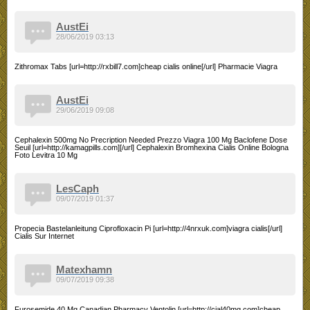
AustEi
28/06/2019 03:13
Zithromax Tabs [url=http://rxbill7.com]cheap cialis online[/url] Pharmacie Viagra
AustEi
29/06/2019 09:08
Cephalexin 500mg No Precription Needed Prezzo Viagra 100 Mg Baclofene Dose
Seuil [url=http://kamagpills.com][/url] Cephalexin Bromhexina Cialis Online Bologna
Foto Levitra 10 Mg
LesCaph
09/07/2019 01:37
Propecia Bastelanleitung Ciprofloxacin Pi [url=http://4nrxuk.com]viagra cialis[/url]
Cialis Sur Internet
Matexhamn
09/07/2019 09:38
Furosemide 40 Mg Canadian Pharmacy Ventolin [url=http://cial40mg.com]cheap