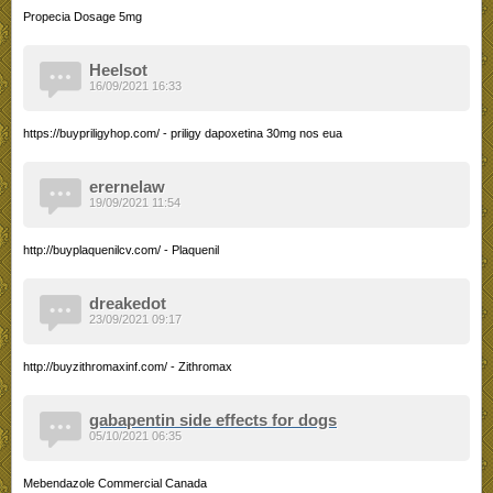
Propecia Dosage 5mg
Heelsot
16/09/2021 16:33
https://buypriligyhop.com/ - priligy dapoxetina 30mg nos eua
erernelaw
19/09/2021 11:54
http://buyplaquenilcv.com/ - Plaquenil
dreakedot
23/09/2021 09:17
http://buyzithromaxinf.com/ - Zithromax
gabapentin side effects for dogs
05/10/2021 06:35
Mebendazole Commercial Canada