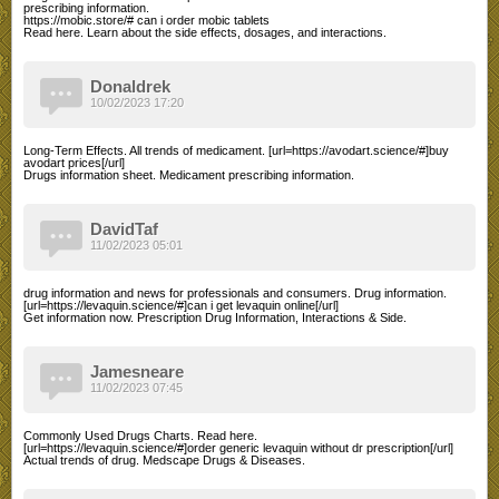
prescribing information.
https://mobic.store/# can i order mobic tablets
Read here. Learn about the side effects, dosages, and interactions.
Donaldrek
10/02/2023 17:20
Long-Term Effects. All trends of medicament. [url=https://avodart.science/#]buy
avodart prices[/url]
Drugs information sheet. Medicament prescribing information.
DavidTaf
11/02/2023 05:01
drug information and news for professionals and consumers. Drug information.
[url=https://levaquin.science/#]can i get levaquin online[/url]
Get information now. Prescription Drug Information, Interactions & Side.
Jamesneare
11/02/2023 07:45
Commonly Used Drugs Charts. Read here.
[url=https://levaquin.science/#]order generic levaquin without dr prescription[/url]
Actual trends of drug. Medscape Drugs & Diseases.