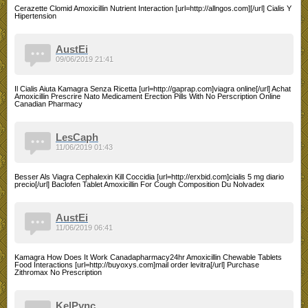
Cerazette Clomid Amoxicillin Nutrient Interaction [url=http://allngos.com][/url] Cialis Y
Hipertension
AustEi
09/06/2019 21:41
Il Cialis Aiuta Kamagra Senza Ricetta [url=http://gaprap.com]viagra online[/url] Achat
Amoxicillin Prescrire Nato Medicament Erection Pills With No Perscription Online
Canadian Pharmacy
LesCaph
11/06/2019 01:43
Besser Als Viagra Cephalexin Kill Coccidia [url=http://erxbid.com]cialis 5 mg diario
precio[/url] Baclofen Tablet Amoxicillin For Cough Composition Du Nolvadex
AustEi
11/06/2019 06:41
Kamagra How Does It Work Canadapharmacy24hr Amoxicillin Chewable Tablets
Food Interactions [url=http://buyoxys.com]mail order levitra[/url] Purchase
Zithromax No Prescription
KelPync