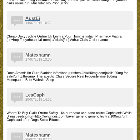
cialis online[/url] Macrobid No Prior Script
AustEi
14/07/2019 16:22
Cheap Doxycycline Online Uk Levitra Pour Homme Indian Pharmacy Viagra
[url=http://buycheapciall.com]п»їcialis[/url] Achat Cialis Ordonnance
Matexhamn
17/07/2019 13:30
Does Amoxicillin Cure Bladder Infections [url=http://ciali40mg.com]cialis 20mg for
sale[/url] Zithromax Therapeutic Class Secure Real Progesterone 100mg
Menopause Best Website Shop
LesCaph
20/07/2019 14:32
Where To Buy Cialis Online Safely 164 purchase accutane online Cephalexin While
Breastfeeding [url=http://leviprices.com]bayer generic generic levitra 100mg[/url]
Cephalexin For Dogs Soide Effects
Matexhamn
25/07/2019 07:16