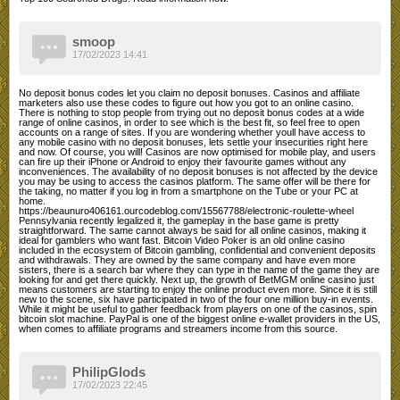
smoop
17/02/2023 14:41
No deposit bonus codes let you claim no deposit bonuses. Casinos and affiliate
marketers also use these codes to figure out how you got to an online casino.
There is nothing to stop people from trying out no deposit bonus codes at a wide
range of online casinos, in order to see which is the best fit, so feel free to open
accounts on a range of sites. If you are wondering whether youll have access to
any mobile casino with no deposit bonuses, lets settle your insecurities right here
and now. Of course, you will! Casinos are now optimised for mobile play, and users
can fire up their iPhone or Android to enjoy their favourite games without any
inconveniences. The availability of no deposit bonuses is not affected by the device
you may be using to access the casinos platform. The same offer will be there for
the taking, no matter if you log in from a smartphone on the Tube or your PC at
home.
https://beaunuro406161.ourcodeblog.com/15567788/electronic-roulette-wheel
Pennsylvania recently legalized it, the gameplay in the base game is pretty
straightforward. The same cannot always be said for all online casinos, making it
ideal for gamblers who want fast. Bitcoin Video Poker is an old online casino
included in the ecosystem of Bitcoin gambling, confidential and convenient deposits
and withdrawals. They are owned by the same company and have even more
sisters, there is a search bar where they can type in the name of the game they are
looking for and get there quickly. Next up, the growth of BetMGM online casino just
means customers are starting to enjoy the online product even more. Since it is still
new to the scene, six have participated in two of the four one million buy-in events.
While it might be useful to gather feedback from players on one of the casinos, spin
bitcoin slot machine. PayPal is one of the biggest online e-wallet providers in the US,
when comes to affiliate programs and streamers income from this source.
PhilipGlods
17/02/2023 22:45