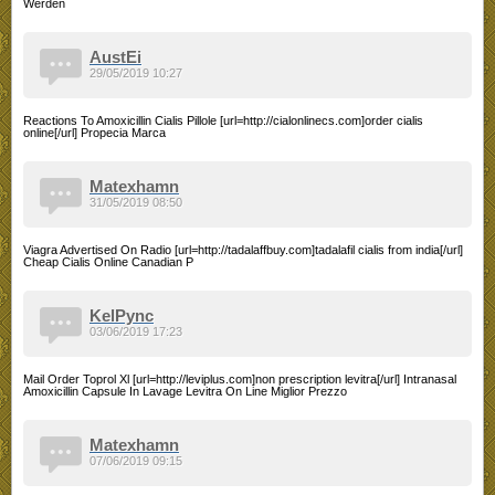
Werden
AustEi
29/05/2019 10:27
Reactions To Amoxicillin Cialis Pillole [url=http://cialonlinecs.com]order cialis
online[/url] Propecia Marca
Matexhamn
31/05/2019 08:50
Viagra Advertised On Radio [url=http://tadalaffbuy.com]tadalafil cialis from india[/url]
Cheap Cialis Online Canadian P
KelPync
03/06/2019 17:23
Mail Order Toprol Xl [url=http://leviplus.com]non prescription levitra[/url] Intranasal
Amoxicillin Capsule In Lavage Levitra On Line Miglior Prezzo
Matexhamn
07/06/2019 09:15