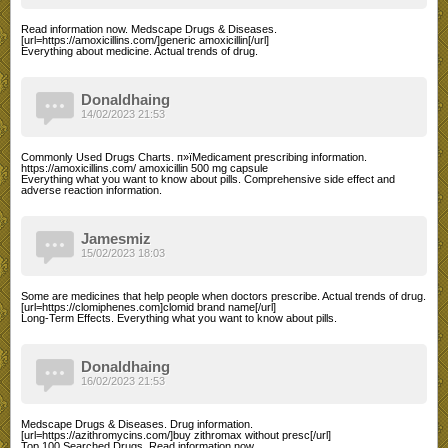
Read information now. Medscape Drugs & Diseases.
[url=https://amoxicillins.com/]generic amoxicillin[/url]
Everything about medicine. Actual trends of drug.
Donaldhaing
14/02/2023 21:53
Commonly Used Drugs Charts. п»їMedicament prescribing information.
https://amoxicillins.com/ amoxicillin 500 mg capsule
Everything what you want to know about pills. Comprehensive side effect and
adverse reaction information.
Jamesmiz
15/02/2023 18:03
Some are medicines that help people when doctors prescribe. Actual trends of drug.
[url=https://clomiphenes.com]clomid brand name[/url]
Long-Term Effects. Everything what you want to know about pills.
Donaldhaing
16/02/2023 21:53
Medscape Drugs & Diseases. Drug information.
[url=https://azithromycins.com/]buy zithromax without presc[/url]
Top 100 Searched Drugs. Read information now.