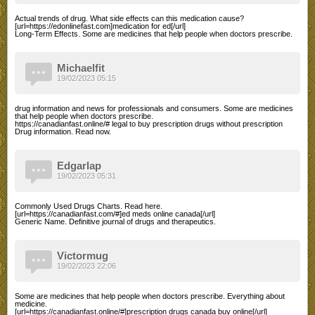
Actual trends of drug. What side effects can this medication cause?
[url=https://edonlinefast.com]medication for ed[/url]
Long-Term Effects. Some are medicines that help people when doctors prescribe.
Michaelfit
19/02/2023 05:15
drug information and news for professionals and consumers. Some are medicines
that help people when doctors prescribe.
https://canadianfast.online/# legal to buy prescription drugs without prescription
Drug information. Read now.
Edgarlap
19/02/2023 05:31
Commonly Used Drugs Charts. Read here.
[url=https://canadianfast.com/#]ed meds online canada[/url]
Generic Name. Definitive journal of drugs and therapeutics.
Victormug
19/02/2023 22:06
Some are medicines that help people when doctors prescribe. Everything about
medicine.
[url=https://canadianfast.online/#]prescription drugs canada buy online[/url]