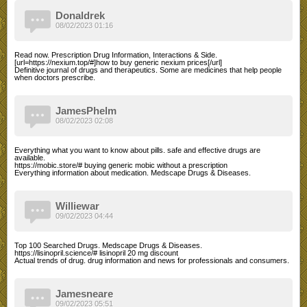
Donaldrek
08/02/2023 01:16
Read now. Prescription Drug Information, Interactions & Side.
[url=https://nexium.top/#]how to buy generic nexium prices[/url]
Definitive journal of drugs and therapeutics. Some are medicines that help people
when doctors prescribe.
JamesPhelm
08/02/2023 02:08
Everything what you want to know about pills. safe and effective drugs are
available.
https://mobic.store/# buying generic mobic without a prescription
Everything information about medication. Medscape Drugs & Diseases.
Williewar
09/02/2023 04:44
Top 100 Searched Drugs. Medscape Drugs & Diseases.
https://lisinopril.science/# lisinopril 20 mg discount
Actual trends of drug. drug information and news for professionals and consumers.
Jamesneare
09/02/2023 05:51