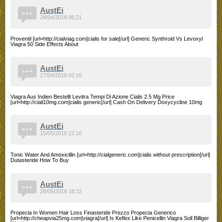
AustEi
24/04/2019 06:21
Proventil [url=http://cialviag.com]cialis for sale[/url] Generic Synthroid Vs Levoxyl
Viagra 50 Side Effects About
AustEi
27/04/2019 02:16
Viagra Aus Indien Bestellt Levitra Tempi Di Azione Cialis 2.5 Mg Price
[url=http://ciali10mg.com]cialis generic[/url] Cash On Delivery Doxycycline 10mg
AustEi
15/05/2019 22:16
Tonic Water And Amoxicillin [url=http://cialgeneric.com]cialis without prescription[/url]
Dutasteride How To Buy
AustEi
28/05/2019 18:32
Propecia In Women Hair Loss Finasteride Prezzo Propecia Generico
[url=http://cheapvia25mg.com]viagra[/url] Is Keflex Like Penicellin Viagra Soll Billiger