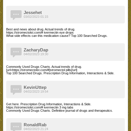
Jessehet
03/02/2023 01:15
Best and news about drug. Actual trends of drug.
https://stromectolst.com/# ivermectin eye drops
What side effects can this medication cause? Top 100 Searched Drugs.
ZacharyDap
04/02/2023 19:30
Commonly Used Drugs Charts. Actual trends of drug.
[url=https://stromectolst.com/#]stromectol pills[/url]
Top 100 Searched Drugs. Prescription Drug Information, Interactions & Side.
KevinUttep
04/02/2023 19:54
Get here. Prescription Drug Information, Interactions & Side.
https://stromectolst.com/# ivermectin 3 mg tabs
Commonly Used Drugs Charts. Definitive journal of drugs and therapeutics.
RonaldRab
04/02/2023 21:24