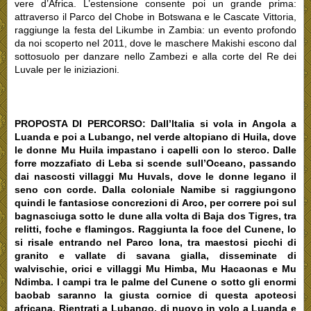
vere d’Africa. L’estensione consente poi un grande prima:
attraverso il Parco del Chobe in Botswana e le Cascate Vittoria,
raggiunge la festa del Likumbe in Zambia: un evento profondo
da noi scoperto nel 2011, dove le maschere Makishi escono dal
sottosuolo per danzare nello Zambezi e alla corte del Re dei
Luvale per le iniziazioni.
PROPOSTA DI PERCORSO: Dall’Italia si vola in Angola a
Luanda e poi a Lubango, nel verde altopiano di Huila, dove
le donne Mu Huila impastano i capelli con lo sterco. Dalle
forre mozzafiato di Leba si scende sull’Oceano, passando
dai nascosti villaggi Mu Huvals, dove le donne legano il
seno con corde. Dalla coloniale Namibe si raggiungono
quindi le fantasiose concrezioni di Arco, per correre poi sul
bagnasciuga sotto le dune alla volta di Baja dos Tigres, tra
relitti, foche e flamingos. Raggiunta la foce del Cunene, lo
si risale entrando nel Parco Iona, tra maestosi picchi di
granito e vallate di savana gialla, disseminate di
walvischie, orici e villaggi Mu Himba, Mu Hacaonas e Mu
Ndimba. I campi tra le palme del Cunene o sotto gli enormi
baobab saranno la giusta cornice di questa apoteosi
africana. Rientrati a Lubango, di nuovo in volo a Luanda e