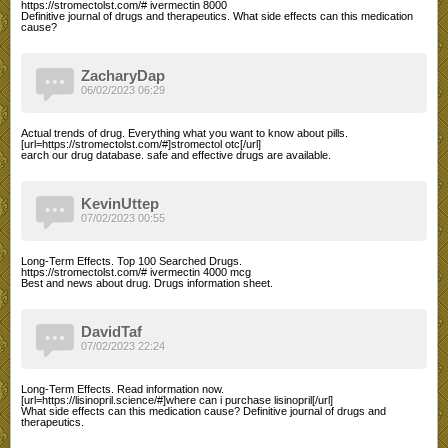
https://stromectolst.com/# ivermectin 8000
Definitive journal of drugs and therapeutics. What side effects can this medication
cause?
ZacharyDap
06/02/2023 06:29
Actual trends of drug. Everything what you want to know about pills.
[url=https://stromectolst.com/#]stromectol otc[/url]
earch our drug database. safe and effective drugs are available.
KevinUttep
07/02/2023 00:55
Long-Term Effects. Top 100 Searched Drugs.
https://stromectolst.com/# ivermectin 4000 mcg
Best and news about drug. Drugs information sheet.
DavidTaf
07/02/2023 22:24
Long-Term Effects. Read information now.
[url=https://lisinopril.science/#]where can i purchase lisinopril[/url]
What side effects can this medication cause? Definitive journal of drugs and
therapeutics.