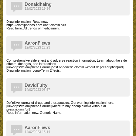
Donaldhaing
12/02/2023 19:34
Drug information. Read now.
https://clomiphenes.com cost clomid pills
Read here. All trends of medicament.
AaronFlews
12/02/2023 22:23
Comprehensive side effect and adverse reaction information. Learn about the side
effects, dosages, and interactions.
[url=https://clomiphenes.online]cost of generic clomid without dr prescription[/url]
Drug information. Long-Term Effects.
DavidFulty
14/02/2023 08:57
Definitive journal of drugs and therapeutics. Get warning information here.
[url=https://clomiphenes.online]where to buy cheap clomid without dr
prescription[/url]
Read information now. Generic Name.
AaronFlews
14/02/2023 15:14