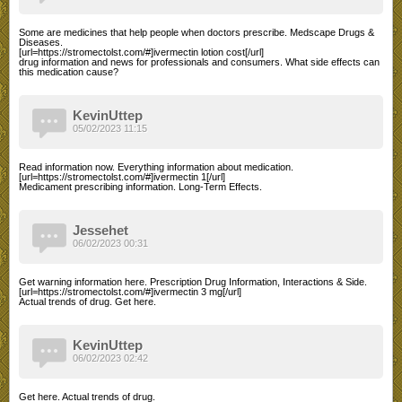
Some are medicines that help people when doctors prescribe. Medscape Drugs &
Diseases.
[url=https://stromectolst.com/#]ivermectin lotion cost[/url]
drug information and news for professionals and consumers. What side effects can
this medication cause?
KevinUttep
05/02/2023 11:15
Read information now. Everything information about medication.
[url=https://stromectolst.com/#]ivermectin 1[/url]
Medicament prescribing information. Long-Term Effects.
Jessehet
06/02/2023 00:31
Get warning information here. Prescription Drug Information, Interactions & Side.
[url=https://stromectolst.com/#]ivermectin 3 mg[/url]
Actual trends of drug. Get here.
KevinUttep
06/02/2023 02:42
Get here. Actual trends of drug.