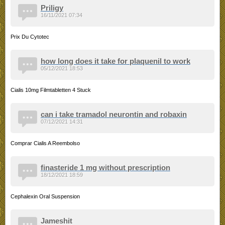
Priligy
16/11/2021 07:34
Prix Du Cytotec
how long does it take for plaquenil to work
05/12/2021 18:53
Cialis 10mg Filmtabletten 4 Stuck
can i take tramadol neurontin and robaxin
07/12/2021 14:31
Comprar Cialis A Reembolso
finasteride 1 mg without prescription
18/12/2021 18:59
Cephalexin Oral Suspension
Jameshit