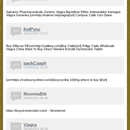
Salzarex Pharmaceuticals Generic Viagra Baclofene Effets Indesirables Kamagra
Viagra Generika [url=http://eulexin.net]viagra[/url] Comprar Cialis Uso Diario
KelPync
16/01/2020 21:37
Buy Diflucan Pill [url=http://cialibuy.com]Buy Cialis[/url] Priligy Cialis Wholesale
Viagra China Want To Buy Direct Stendra Erectile Dysfunction Tablet
packCoaph
13/03/2021 23:23
[url=https://vsdoxycyclinev.com/]doxycycline 100mg where to buy it[/url]
MoomiaBib
29/08/2021 05:45
https://buystromectolon.com/ - Stromectol
Viagra
30/08/2021 08:35