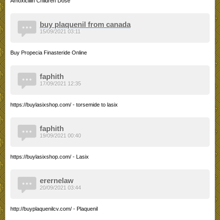
Amoxicillin Children Dose
buy plaquenil from canada
15/09/2021 03:11
Buy Propecia Finasteride Online
faphith
17/09/2021 12:35
https://buylasixshop.com/ - torsemide to lasix
faphith
19/09/2021 00:40
https://buylasixshop.com/ - Lasix
erernelaw
20/09/2021 03:44
http://buyplaquenilcv.com/ - Plaquenil