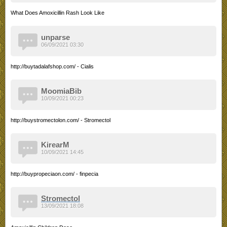
What Does Amoxicillin Rash Look Like
unparse
06/09/2021 03:30
http://buytadalafshop.com/ - Cialis
MoomiaBib
10/09/2021 00:23
http://buystromectolon.com/ - Stromectol
KirearM
10/09/2021 14:45
http://buypropeciaon.com/ - finpecia
Stromectol
13/09/2021 18:08