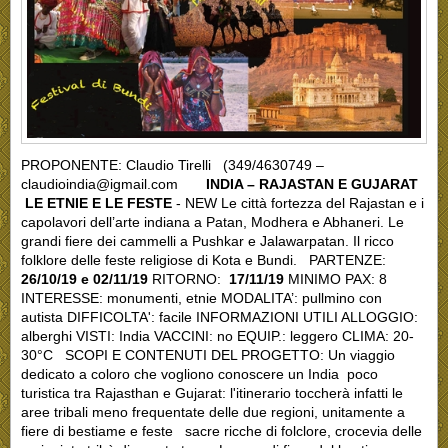
PROPONENTE: Claudio Tirelli (349/4630749 –
claudioindia@igmail.com
INDIA – RAJASTAN E GUJARAT
LE ETNIE E LE FESTE
- NEW Le città fortezza del Rajastan e i
capolavori dell’arte indiana a Patan, Modhera e Abhaneri. Le
grandi fiere dei cammelli a Pushkar e Jalawarpatan. Il ricco
folklore delle feste religiose di Kota e Bundi. PARTENZE:
26/10/19 e 02/11/19
RITORNO:
17/11/19
MINIMO PAX: 8
INTERESSE: monumenti, etnie MODALITA’: pullmino con
autista DIFFICOLTA': facile INFORMAZIONI UTILI ALLOGGIO:
alberghi VISTI: India VACCINI: no EQUIP.: leggero CLIMA: 20-
30°C SCOPI E CONTENUTI DEL PROGETTO: Un viaggio
dedicato a coloro che vogliono conoscere un India poco
turistica tra Rajasthan e Gujarat: l'itinerario toccherà infatti le
aree tribali meno frequentate delle due regioni, unitamente a
fiere di bestiame e feste sacre ricche di folclore, crocevia delle