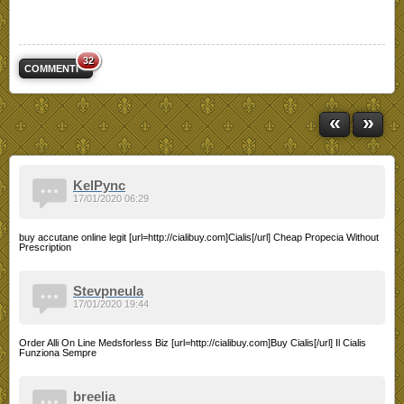
32
COMMENTI
«
»
KelPync
17/01/2020 06:29
buy accutane online legit [url=http://cialibuy.com]Cialis[/url] Cheap Propecia Without
Prescription
Stevpneula
17/01/2020 19:44
Order Alli On Line Medsforless Biz [url=http://cialibuy.com]Buy Cialis[/url] Il Cialis
Funziona Sempre
breelia