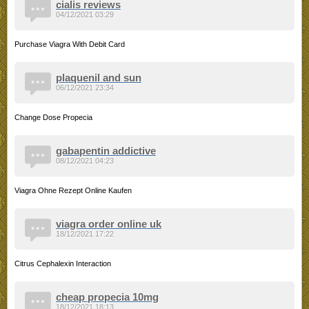
cialis reviews
04/12/2021 03:29
Purchase Viagra With Debit Card
plaquenil and sun
06/12/2021 23:34
Change Dose Propecia
gabapentin addictive
08/12/2021 04:23
Viagra Ohne Rezept Online Kaufen
viagra order online uk
18/12/2021 17:22
Citrus Cephalexin Interaction
cheap propecia 10mg
18/12/2021 18:13