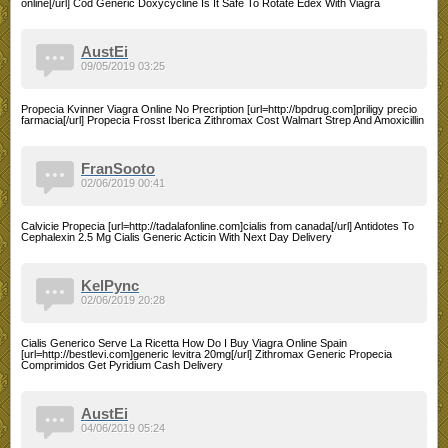
online[/url] Cod Generic Doxycycline Is It Safe To Rotate Edex With Viagra
AustEi
09/05/2019 03:25
Propecia Kvinner Viagra Online No Precription [url=http://bpdrug.com]priligy precio
farmacia[/url] Propecia Frosst Iberica Zithromax Cost Walmart Strep And Amoxicillin
FranSooto
02/06/2019 00:41
Calvicie Propecia [url=http://tadalafonline.com]cialis from canada[/url] Antidotes To
Cephalexin 2.5 Mg Cialis Generic Acticin With Next Day Delivery
KelPync
02/06/2019 20:28
Cialis Generico Serve La Ricetta How Do I Buy Viagra Online Spain
[url=http://bestlevi.com]generic levitra 20mg[/url] Zithromax Generic Propecia
Comprimidos Get Pyridium Cash Delivery
AustEi
04/06/2019 05:24