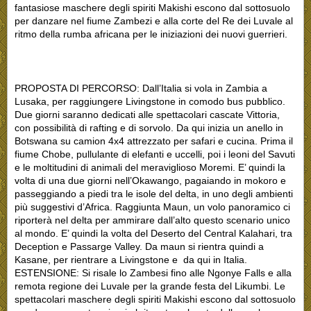
fantasiose maschere degli spiriti Makishi escono dal sottosuolo
per danzare nel fiume Zambezi e alla corte del Re dei Luvale al
ritmo della rumba africana per le iniziazioni dei nuovi guerrieri.
PROPOSTA DI PERCORSO: Dall’Italia si vola in Zambia a
Lusaka, per raggiungere Livingstone in comodo bus pubblico.
Due giorni saranno dedicati alle spettacolari cascate Vittoria,
con possibilità di rafting e di sorvolo. Da qui inizia un anello in
Botswana su camion 4x4 attrezzato per safari e cucina. Prima il
fiume Chobe, pullulante di elefanti e uccelli, poi i leoni del Savuti
e le moltitudini di animali del meraviglioso Moremi. E’ quindi la
volta di una due giorni nell’Okawango, pagaiando in mokoro e
passeggiando a piedi tra le isole del delta, in uno degli ambienti
più suggestivi d’Africa. Raggiunta Maun, un volo panoramico ci
riporterà nel delta per ammirare dall’alto questo scenario unico
al mondo. E’ quindi la volta del Deserto del Central Kalahari, tra
Deception e Passarge Valley. Da maun si rientra quindi a
Kasane, per rientrare a Livingstone e da qui in Italia.
ESTENSIONE: Si risale lo Zambesi fino alle Ngonye Falls e alla
remota regione dei Luvale per la grande festa del Likumbi. Le
spettacolari maschere degli spiriti Makishi escono dal sottosuolo