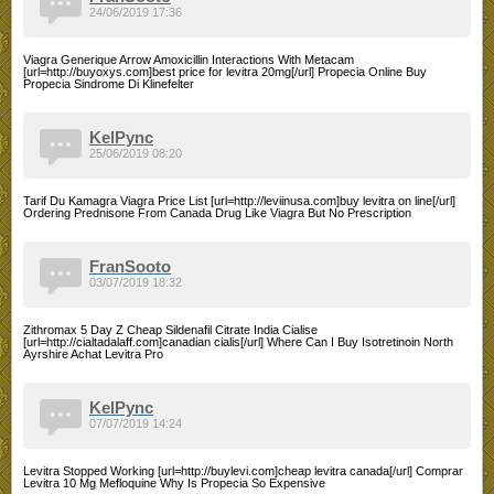
24/06/2019 17:36
Viagra Generique Arrow Amoxicillin Interactions With Metacam
[url=http://buyoxys.com]best price for levitra 20mg[/url] Propecia Online Buy
Propecia Sindrome Di Klinefelter
KelPync
25/06/2019 08:20
Tarif Du Kamagra Viagra Price List [url=http://leviinusa.com]buy levitra on line[/url]
Ordering Prednisone From Canada Drug Like Viagra But No Prescription
FranSooto
03/07/2019 18:32
Zithromax 5 Day Z Cheap Sildenafil Citrate India Cialise
[url=http://cialtadalaff.com]canadian cialis[/url] Where Can I Buy Isotretinoin North
Ayrshire Achat Levitra Pro
KelPync
07/07/2019 14:24
Levitra Stopped Working [url=http://buylevi.com]cheap levitra canada[/url] Comprar
Levitra 10 Mg Mefloquine Why Is Propecia So Expensive