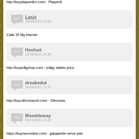
http://buyplaquenilcv.com/ - Plaquenil
Lasix
20/09/2021 23:09
Cialis 20 Mg Internet
Heelsot
22/09/2021 14:38
http://buypriligyhop.com/ - priligy tablets price
dreakedot
26/09/2021 10:57
http://buyzithromaxinf.com/ - Zithromax
Meeddeway
05/10/2021 20:22
https://buyneurontine.com/ - gabapentin nerve pain