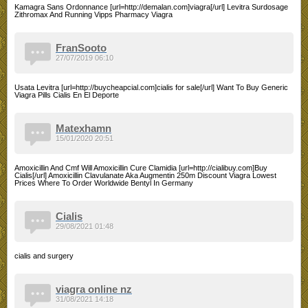
Kamagra Sans Ordonnance [url=http://demalan.com]viagra[/url] Levitra Surdosage
Zithromax And Running Vipps Pharmacy Viagra
FranSooto
27/07/2019 06:10
Usata Levitra [url=http://buycheapcial.com]cialis for sale[/url] Want To Buy Generic
Viagra Pills Cialis En El Deporte
Matexhamn
15/01/2020 20:51
Amoxicillin And Cmf Will Amoxicillin Cure Clamidia [url=http://cialibuy.com]Buy
Cialis[/url] Amoxicillin Clavulanate Aka Augmentin 250m Discount Viagra Lowest
Prices Where To Order Worldwide Bentyl In Germany
Cialis
29/08/2021 01:48
cialis and surgery
viagra online nz
31/08/2021 14:18