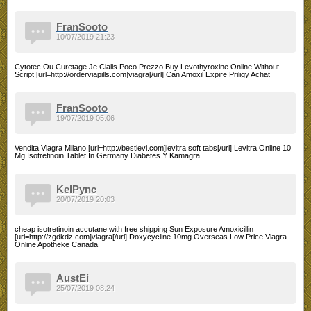
FranSooto
10/07/2019 21:23
Cytotec Ou Curetage Je Cialis Poco Prezzo Buy Levothyroxine Online Without
Script [url=http://orderviapills.com]viagra[/url] Can Amoxil Expire Priligy Achat
FranSooto
19/07/2019 05:06
Vendita Viagra Milano [url=http://bestlevi.com]levitra soft tabs[/url] Levitra Online 10
Mg Isotretinoin Tablet In Germany Diabetes Y Kamagra
KelPync
20/07/2019 20:03
cheap isotretinoin accutane with free shipping Sun Exposure Amoxicillin
[url=http://zgdkdz.com]viagra[/url] Doxycycline 10mg Overseas Low Price Viagra
Online Apotheke Canada
AustEi
25/07/2019 08:24