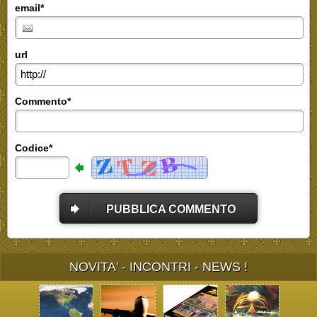
email*
url
Commento*
Codice*
PUBBLICA COMMENTO
NOVITA' - INCONTRI - NEWS !