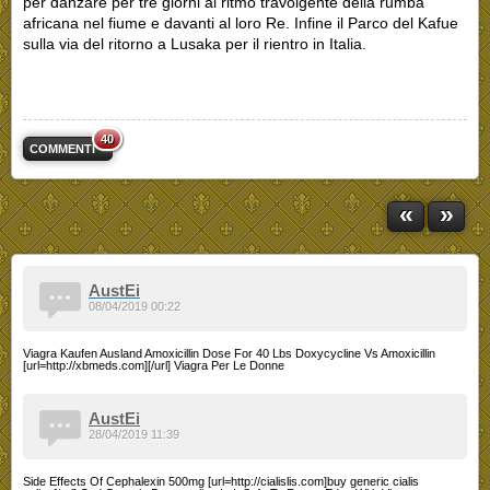
per danzare per tre giorni al ritmo travolgente della rumba
africana nel fiume e davanti al loro Re. Infine il Parco del Kafue
sulla via del ritorno a Lusaka per il rientro in Italia.
40
COMMENTI
«
»
AustEi
08/04/2019 00:22
Viagra Kaufen Ausland Amoxicillin Dose For 40 Lbs Doxycycline Vs Amoxicillin
[url=http://xbmeds.com][/url] Viagra Per Le Donne
AustEi
28/04/2019 11:39
Side Effects Of Cephalexin 500mg [url=http://cialislis.com]buy generic cialis