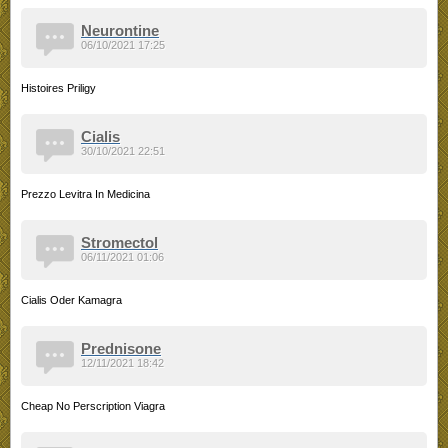
Neurontine
06/10/2021 17:25
Histoires Priligy
Cialis
30/10/2021 22:51
Prezzo Levitra In Medicina
Stromectol
06/11/2021 01:06
Cialis Oder Kamagra
Prednisone
12/11/2021 18:42
Cheap No Perscription Viagra