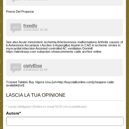
Precio Del Propecia
freedly
22/01/2022 16:39
See also Acute mesenteric ischemia Arteriovenous malformations Arthritis causes of
b Asbestosis Ascariasis t Ascites b Aspergillus Aspirin in CAD in ischemic stroke in
myocardial infarction Assisted controlled AC ventilation Dorimill
https://alevitrasp.com subaction showcomments cialis archive online
ciplyBisp
03/08/2022 02:44
Trusted Tablets Buy Vigora Usa [url=http://buycialikonline.com]cheapest cialis
available[/url]
LASCIA LA TUA OPINIONE
* campi obbligatori (l'indirizzo email NON verrà pubblicato)
Autore*