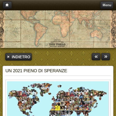
Menu
«
»
INDIETRO
UN 2021 PIENO DI SPERANZE