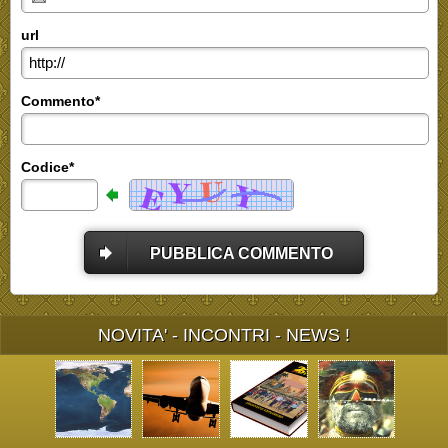
url
Commento*
Codice*
PUBBLICA COMMENTO
NOVITA' - INCONTRI - NEWS !