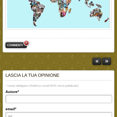
0
COMMENTI
«
»
LASCIA LA TUA OPINIONE
* campi obbligatori (l'indirizzo email NON verrà pubblicato)
Autore*
email*