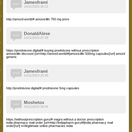
Jamesframi
14/11/2023 05:21
http://amoxil.world/# amoxicillin 750 mg price
DonaldAlese
14/11/2023 07:38
https://prednisone.digital/# buying prednisone without prescription
amoxicillin discount [url=http://amoxil.world/#]amoxicillin 500mg capsules[/url] amoxil
generic
Jamesframi
14/11/2023 20:45
http://prednisone.digital/# prednisone 5mg capsules
Moshetox
15/11/2023 09:46
https://withoutprescription.guru/# viagra without a doctor prescription
india pharmacy mail order [url=http://indiapharm.guru/#]india pharmacy mail
order[/url] п»їlegitimate online pharmacies india