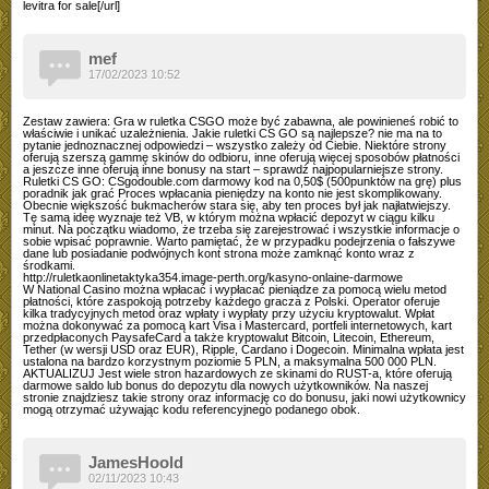
levitra for sale[/url]
mef
17/02/2023 10:52
Zestaw zawiera: Gra w ruletka CSGO może być zabawna, ale powinieneś robić to
właściwie i unikać uzależnienia. Jakie ruletki CS GO są najlepsze? nie ma na to
pytanie jednoznacznej odpowiedzi – wszystko zależy od Ciebie. Niektóre strony
oferują szerszą gammę skinów do odbioru, inne oferują więcej sposobów płatności
a jeszcze inne oferują inne bonusy na start – sprawdź najpopularniejsze strony.
Ruletki CS GO: CSgodouble.com darmowy kod na 0,50$ (500punktów na grę) plus
poradnik jak grać Proces wpłacania pieniędzy na konto nie jest skomplikowany.
Obecnie większość bukmacherów stara się, aby ten proces był jak najłatwiejszy.
Tę samą ideę wyznaje też VB, w którym można wpłacić depozyt w ciągu kilku
minut. Na początku wiadomo, że trzeba się zarejestrować i wszystkie informacje o
sobie wpisać poprawnie. Warto pamiętać, że w przypadku podejrzenia o fałszywe
dane lub posiadanie podwójnych kont strona może zamknąć konto wraz z
środkami.
http://ruletkaonlinetaktyka354.image-perth.org/kasyno-onlaine-darmowe
W National Casino można wpłacać i wypłacać pieniądze za pomocą wielu metod
płatności, które zaspokoją potrzeby każdego gracza z Polski. Operator oferuje
kilka tradycyjnych metod oraz wpłaty i wypłaty przy użyciu kryptowalut. Wpłat
można dokonywać za pomocą kart Visa i Mastercard, portfeli internetowych, kart
przedpłaconych PaysafeCard a także kryptowalut Bitcoin, Litecoin, Ethereum,
Tether (w wersji USD oraz EUR), Ripple, Cardano i Dogecoin. Minimalna wpłata jest
ustalona na bardzo korzystnym poziomie 5 PLN, a maksymalna 500 000 PLN.
AKTUALIZUJ Jest wiele stron hazardowych ze skinami do RUST-a, które oferują
darmowe saldo lub bonus do depozytu dla nowych użytkowników. Na naszej
stronie znajdziesz takie strony oraz informację co do bonusu, jaki nowi użytkownicy
mogą otrzymać używając kodu referencyjnego podanego obok.
JamesHoold
02/11/2023 10:43