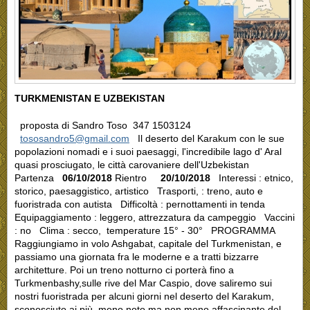
TURKMENISTAN E UZBEKISTAN
proposta di Sandro Toso 347 1503124
tososandro5@gmail.com
Il deserto del Karakum con le sue
popolazioni nomadi e i suoi paesaggi, l'incredibile lago d' Aral
quasi prosciugato, le città carovaniere dell'Uzbekistan
Partenza
06/10/2018
Rientro
20/10/2018
Interessi : etnico,
storico, paesaggistico, artistico Trasporti, : treno, auto e
fuoristrada con autista Difficoltà : pernottamenti in tenda
Equipaggiamento : leggero, attrezzatura da campeggio Vaccini
: no Clima : secco, temperature 15° - 30° PROGRAMMA
Raggiungiamo in volo Ashgabat, capitale del Turkmenistan, e
passiamo una giornata fra le moderne e a tratti bizzarre
architetture. Poi un treno notturno ci porterà fino a
Turkmenbashy,sulle rive del Mar Caspio, dove saliremo sui
nostri fuoristrada per alcuni giorni nel deserto del Karakum,
sconosciuto ai più, meno noto ma non meno affascinante del