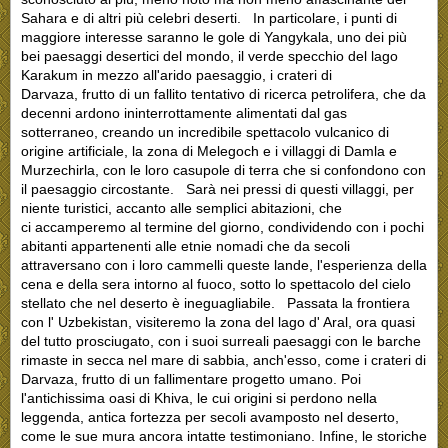
Sahara e di altri più celebri deserti. In particolare, i punti di
maggiore interesse saranno le gole di Yangykala, uno dei più
bei paesaggi desertici del mondo, il verde specchio del lago
Karakum in mezzo all'arido paesaggio, i crateri di
Darvaza, frutto di un fallito tentativo di ricerca petrolifera, che da
decenni ardono ininterrottamente alimentati dal gas
sotterraneo, creando un incredibile spettacolo vulcanico di
origine artificiale, la zona di Melegoch e i villaggi di Damla e
Murzechirla, con le loro casupole di terra che si confondono con
il paesaggio circostante. Sarà nei pressi di questi villaggi, per
niente turistici, accanto alle semplici abitazioni, che
ci accamperemo al termine del giorno, condividendo con i pochi
abitanti appartenenti alle etnie nomadi che da secoli
attraversano con i loro cammelli queste lande, l'esperienza della
cena e della sera intorno al fuoco, sotto lo spettacolo del cielo
stellato che nel deserto è ineguagliabile. Passata la frontiera
con l' Uzbekistan, visiteremo la zona del lago d' Aral, ora quasi
del tutto prosciugato, con i suoi surreali paesaggi con le barche
rimaste in secca nel mare di sabbia, anch'esso, come i crateri di
Darvaza, frutto di un fallimentare progetto umano. Poi
l'antichissima oasi di Khiva, le cui origini si perdono nella
leggenda, antica fortezza per secoli avamposto nel deserto,
come le sue mura ancora intatte testimoniano. Infine, le storiche