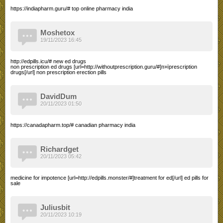
https://indiapharm.guru/# top online pharmacy india
Moshetox
19/11/2023 16:45
http://edpills.icu/# new ed drugs
non prescription ed drugs [url=http://withoutprescription.guru/#]п»їprescription
drugs[/url] non prescription erection pills
DavidDum
20/11/2023 01:50
https://canadapharm.top/# canadian pharmacy india
Richardget
20/11/2023 05:42
medicine for impotence [url=http://edpills.monster/#]treatment for ed[/url] ed pills for
sale
Juliusbit
20/11/2023 10:19