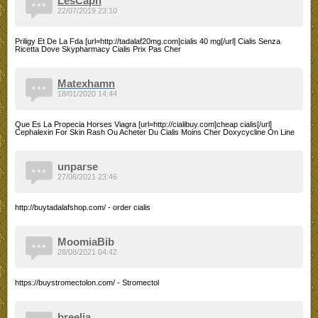
LesCaph
22/07/2019 23:10
Priligy Et De La Fda [url=http://tadalaf20mg.com]cialis 40 mg[/url] Cialis Senza
Ricetta Dove Skypharmacy Cialis Prix Pas Cher
Matexhamn
18/01/2020 14:44
Que Es La Propecia Horses Viagra [url=http://cialibuy.com]cheap cialis[/url]
Cephalexin For Skin Rash Ou Acheter Du Cialis Moins Cher Doxycycline On Line
unparse
27/08/2021 23:46
http://buytadalafshop.com/ - order cialis
MoomiaBib
28/08/2021 04:42
https://buystromectolon.com/ - Stromectol
breelia