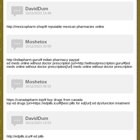
DavidDum
15/11/2023 14:48
http://mexicopharm.shop/# reputable mexican pharmacies online
Moshetox
15/11/2023 20:00
http://indiapharm.guru/# indian pharmacy paypal
ed meds online without doctor prescription [url=http://withoutprescription.guru/#]ed
meds online without doctor prescription[/url] meds online without doctor prescription
Moshetox
16/11/2023 06:52
https://canadapharm.top/# buy drugs from canada
top ed drugs [url=https://edpills.icu/#]best pills for ed[/url] ed dysfunction treatment
DavidDum
16/11/2023 14:53
http://edpills.icu/# ed pills