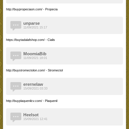
http://buypropeciaon.com/ - Propecia
unparse
11/09/2021 15:17
https://buytadalafshop.com/ - Cialis
MoomiaBib
11/09/2021 18:01
http://buystromectolon.com/ - Stromectol
erernelaw
15/09/2021 03:33
http://buyplaquenilcv.com/ - Plaquenil
Heelsot
15/09/2021 12:41