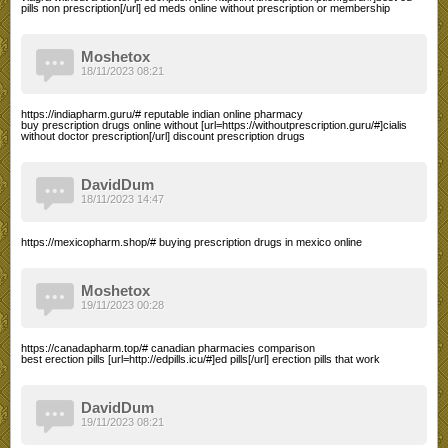
pills non prescription[/url] ed meds online without prescription or membership
Moshetox
18/11/2023 08:21
https://indiapharm.guru/# reputable indian online pharmacy
buy prescription drugs online without [url=https://withoutprescription.guru/#]cialis
without doctor prescription[/url] discount prescription drugs
DavidDum
18/11/2023 14:47
https://mexicopharm.shop/# buying prescription drugs in mexico online
Moshetox
19/11/2023 00:28
https://canadapharm.top/# canadian pharmacies comparison
best erection pills [url=http://edpills.icu/#]ed pills[/url] erection pills that work
DavidDum
19/11/2023 08:21