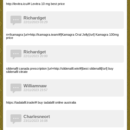
http://levitra.icu/# Levitra 10 mg best price
Richardget
22/11/2023 03:29
п»їkamagra [url=http://kamagra.team/#]Kamagra Oral Jelly[/url] Kamagra 100mg
price
Richardget
22/11/2023 20:00
sildenafil canada prescription [url=http://sildenafil.win/#]best sildenafil[/url] buy
sildenafil citrate
Williamnaw
22/11/2023 23:57
https://tadalafil.trade/# buy tadalafil online australia
Charlesneort
23/11/2023 16:08