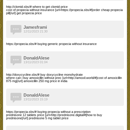
http://clomid.sbs/# where to get clomid price
cost of propecia without insurance [url=https://propecia.sbs/#]order cheap propecia
pill[/url] get propecia price
Jamesframi
12/11/2023 21:30
https://propecia.sbs/# buying generic propecia without insurance
DonaldAlese
13/11/2023 01:04
http://doxycycline.sbs/# buy doxycycline monohydrate
where can i buy amoxicillin without prec [url=http://amoxil.world/#]cost of amoxicillin
875 mg[/url] amoxicillin 250 mg price in india
DonaldAlese
13/11/2023 15:19
https://propecia.sbs/# buying propecia without a prescription
prednisone 12 tablets price [url=http://prednisone.digital/#]how to buy
prednisone[/url] prednisone 5 mg tablet price