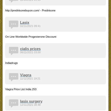
http://prednisonebuyon.com/ - Prednisone
Lasix
02/11/2021 09:41
On Line Worldwide Progesterone Discount
cialis prices
06/11/2021 03:00
Indiadrugs
Viagra
11/11/2021 19:21
Viagra Price List India 253
lasix surgery
12/11/2021 08:48