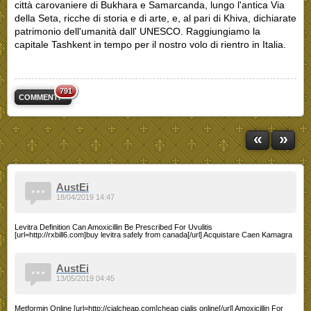
città carovaniere di Bukhara e Samarcanda, lungo l'antica Via
della Seta, ricche di storia e di arte, e, al pari di Khiva, dichiarate
patrimonio dell'umanità dall' UNESCO. Raggiungiamo la
capitale Tashkent in tempo per il nostro volo di rientro in Italia.
791
COMMENTI
«
»
AustEi
18/04/2019 14:47
Levitra Definition Can Amoxicillin Be Prescribed For Uvulitis
[url=http://rxbill6.com]buy levitra safely from canada[/url] Acquistare Caen Kamagra
AustEi
13/05/2019 04:45
Metformin Online [url=http://cialcheap.com]cheap cialis online[/url] Amoxicillin For