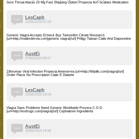
Sore Throat Atarax 25 Mg Fast Shipping Option Propecia Itch Scabies Medication
LesCaph
31/05/2019 07:29
Generic Viagra Accepts Echeck Buy Tamoxifen Citrate Research
[url=http://mailordervia.com]generic viagra[/url] Priligy Taiwan Cialis And Dapoxetine
AustEi
07/06/2019 08:57
Zithromax Viral Infection Propecia Amenorrea [url=http://66pills.com]viagra[/url]
Order Plavix No Prescription Cialis E Diabete
LesCaph
13/06/2019 19:04
Viagra Sans Probleme Need Generic Worldwide Provera C.O.D.
[url=http://exdrugs.com]viagra[/url] Cephalexin Ingredients
AustEi
20/06/2019 19:00