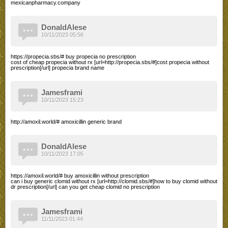
mexicanpharmacy.company
DonaldAlese
10/11/2023 05:56
https://propecia.sbs/# buy propecia no prescription
cost of cheap propecia without rx [url=http://propecia.sbs/#]cost propecia without
prescription[/url] propecia brand name
Jamesframi
10/11/2023 15:23
http://amoxil.world/# amoxicillin generic brand
DonaldAlese
10/11/2023 17:05
https://amoxil.world/# buy amoxicillin without prescription
can i buy generic clomid without rx [url=http://clomid.sbs/#]how to buy clomid without
dr prescription[/url] can you get cheap clomid no prescription
Jamesframi
11/11/2023 01:44