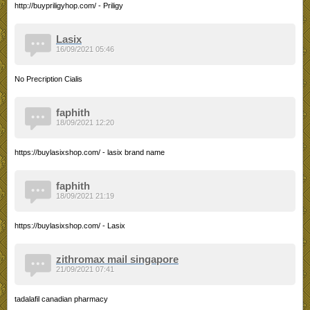
http://buypriligyhop.com/ - Priligy
Lasix
16/09/2021 05:46
No Precription Cialis
faphith
18/09/2021 12:20
https://buylasixshop.com/ - lasix brand name
faphith
18/09/2021 21:19
https://buylasixshop.com/ - Lasix
zithromax mail singapore
21/09/2021 07:41
tadalafil canadian pharmacy