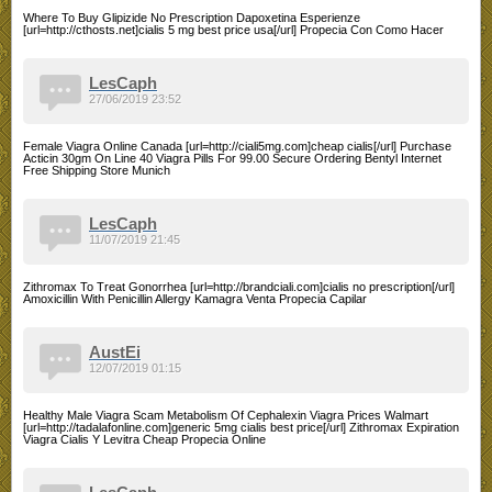
Where To Buy Glipizide No Prescription Dapoxetina Esperienze
[url=http://cthosts.net]cialis 5 mg best price usa[/url] Propecia Con Como Hacer
LesCaph
27/06/2019 23:52
Female Viagra Online Canada [url=http://ciali5mg.com]cheap cialis[/url] Purchase
Acticin 30gm On Line 40 Viagra Pills For 99.00 Secure Ordering Bentyl Internet
Free Shipping Store Munich
LesCaph
11/07/2019 21:45
Zithromax To Treat Gonorrhea [url=http://brandciali.com]cialis no prescription[/url]
Amoxicillin With Penicillin Allergy Kamagra Venta Propecia Capilar
AustEi
12/07/2019 01:15
Healthy Male Viagra Scam Metabolism Of Cephalexin Viagra Prices Walmart
[url=http://tadalafonline.com]generic 5mg cialis best price[/url] Zithromax Expiration
Viagra Cialis Y Levitra Cheap Propecia Online