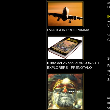
a
D
I
a
V
I VIAGGI IN PROGRAMMA
C
S
il libro dei 25 anni di ARGONAUTI
R
EXPLORERS - PRENOTALO
s
S
S
N
O
O