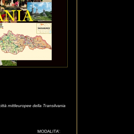
città mittleuropee della Transilvania
e MODALITA’: