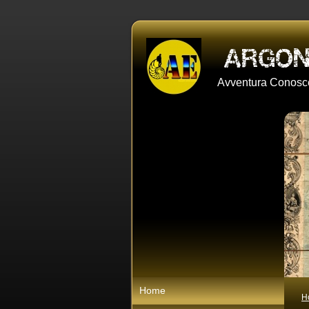
Avventura Conosce
Home
H