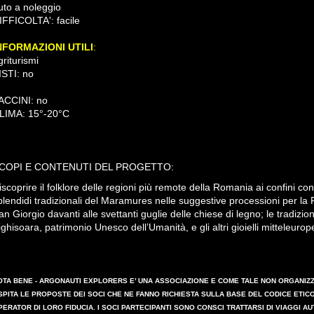
uto a noleggio
IFFICOLTA': facile
NFORMAZIONI UTILI
:
ALLOG
griturismi
ISTI: no
VACCINI: no EQUIP
LIMA: 15°-20°C
COPI E CONTENUTI DEL PROGETTO:
iscoprire il folklore delle regioni più remote della Romania ai confini co
plendidi tradizionali del Maramures nelle suggestive processioni per la 
an Giorgio davanti alle svettanti guglie delle chiese di legno; le tradiz
ighisoara, patrimonio Unesco dell’Umanità, e gli altri gioielli mitteleurop
OTA BENE
- ARGONAUTI EXPLORERS E’ UNA ASSOCIAZIONE E COME TALE NON ORGANIZZA
SPITA LE PROPOSTE DEI SOCI CHE NE FANNO RICHIESTA SULLA BASE DEL CODICE ETIC
PERATOR DI LORO FIDUCIA. I SOCI PARTECIPANTI SONO CONSCI TRATTARSI DI VIAGGI 