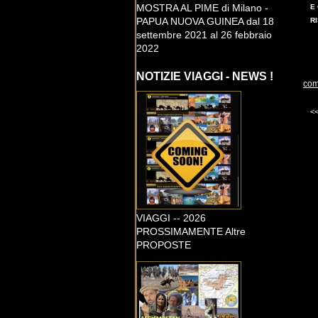
MOSTRA AL PIME di Milano -
E
PAPUA NUOVA GUINEA dal 18
RI
settembre 2021 al 26 febbraio
2022
NOTIZIE VIAGGI - NEWS !
com
<
VIAGGI -- 2026
PROSSIMAMENTE Altre
PROPOSTE