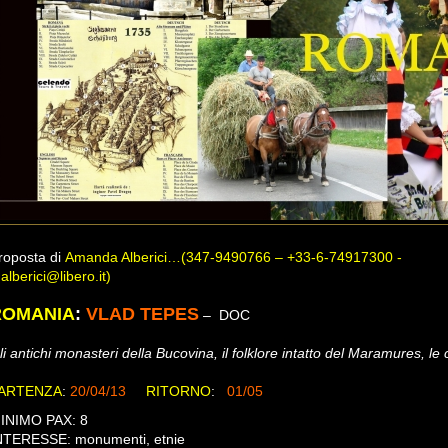
roposta di
Amanda Alberici…(347-9490766 – +33-6-74917300 -
.alberici@libero.it)
ROMANIA
:
VLAD TEPES
– DOC
li antichi monasteri della Bucovina, il folklore intatto del Maramures, le 
ARTENZA
:
20/04/13
RITORNO
:
01/05
INIMO PAX: 8
INTERESSE: monumenti, etni