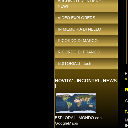
ARCHIVIO FRONTIERE -
NEW!
VIDEO EXPLORERS
IN MEMORIA DI NELLO
RICORDO DI MARCO
RICORDO DI FRANCO
EDITORIALI - testi
P
a
NOVITA' - INCONTRI - NEWS
!
G
P
ESPLORA IL MONDO con
M
GoogleMaps