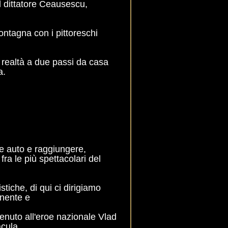
l dittatore Ceausescu,
ontagna con i pittoreschi
a realtà a due passi da casa
a.
re auto e raggiungere,
a le più spettacolari del
istiche, di qui ci dirigiamo
onente e
tenuto all'eroe nazionale Vlad
acula.