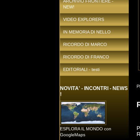
ARCHIVIO FRONTIERE -
NEW!
VIDEO EXPLORERS
IN MEMORIA DI NELLO
RICORDO DI MARCO
RICORDO DI FRANCO
EDITORIALI - testi
P
NOVITA' - INCONTRI - NEWS
!
B
P
ESPLORA IL MONDO con
GoogleMaps