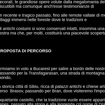
ecorati, le grandiose opere volute dalla megalomania de
iscutibili ma comunque anch'esse testimonianze di
n recente e tragico passato, fino alle remote vallate di m
illaggi immersi nelle foreste dove le tradizioni e
li antichi costumi si sono conservati intatti, insomma un
ostra ma che, per molti, costituirà una piacevole scopert
PROPOSTA DI PERCORSO
rriviamo in volo a Bucarest per salire a bordo delle nost
assando per la Transfagarasan, una strada di montagna fr
ondo,
a storica città di Sibiu, ricca di palazzi antichi e chiese art
erso Brasov, passando per Bran, dove visiteremo l'imp
nquietante castello, che la tradizione vuole essere appar
epes, passato alla storia e alla leggenda col nome di Dr