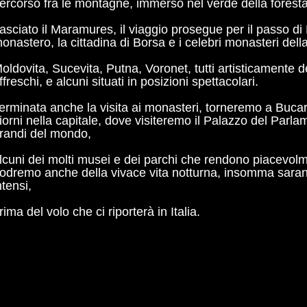
ercorso fra le montagne, immerso nel verde della foresta
asciato il Maramures, il viaggio prosegue per il passo di
onastero, la cittadina di Borsa e i celebri monasteri del
oldovita, Sucevita, Putna, Voronet, tutti artisticamente d
ffreschi, e alcuni situati in posizioni spettacolari.
erminata anche la visita ai monasteri, torneremo a Bucar
iorni nella capitale, dove visiteremo il Palazzo del Parlam
randi del mondo,
lcuni dei molti musei e dei parchi che rendono piacevolme
odremo anche della vivace vita notturna, insomma sarann
ntensi,
rima del volo che ci riporterà in Italia.