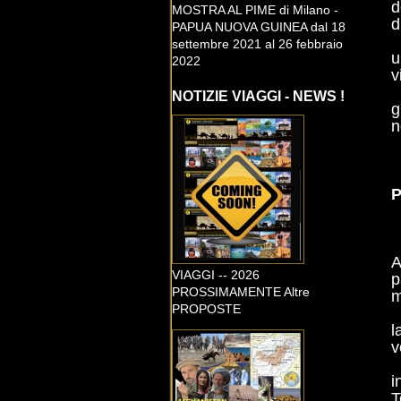
d
MOSTRA AL PIME di Milano -
d
PAPUA NUOVA GUINEA dal 18
settembre 2021 al 26 febbraio
u
2022
v
NOTIZIE VIAGGI - NEWS !
g
n
A
VIAGGI -- 2026
p
PROSSIMAMENTE Altre
m
PROPOSTE
l
v
i
T