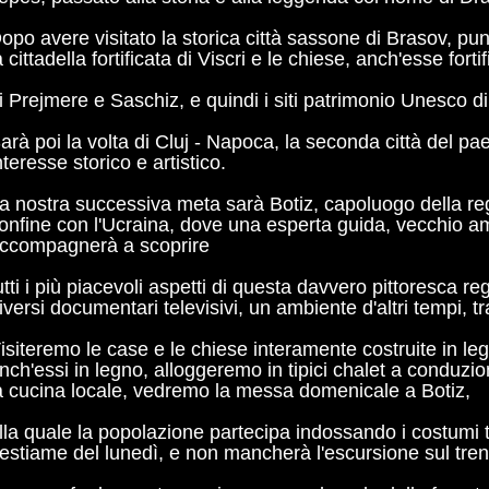
opo avere visitato la storica città sassone di Brasov, pu
a cittadella fortificata di Viscri e le chiese, anch'esse forti
i Prejmere e Saschiz, e quindi i siti patrimonio Unesco di
arà poi la volta di Cluj - Napoca, la seconda città del pa
nteresse storico e artistico.
a nostra successiva meta sarà Botiz, capoluogo della re
onfine con l'Ucraina, dove una esperta guida, vecchio am
ccompagnerà a scoprire
utti i più piacevoli aspetti di questa davvero pittoresca r
iversi documentari televisivi, un ambiente d'altri tempi, tr
isiteremo le case e le chiese interamente costruite in legno
nch'essi in legno, alloggeremo in tipici chalet a conduz
a cucina locale, vedremo la messa domenicale a Botiz,
lla quale la popolazione partecipa indossando i costumi tr
estiame del lunedì, e non mancherà l'escursione sul tr