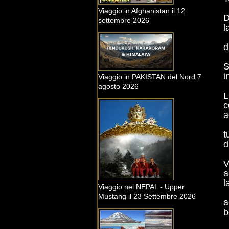
Viaggio in Afghanistan il 12
D
settembre 2026
l
d
S
i
Viaggio in PAKISTAN del Nord 7
agosto 2026
L
c
a
t
d
V
a
l
Viaggio nel NEPAL - Upper
Mustang il 23 Settembre 2026
a
b