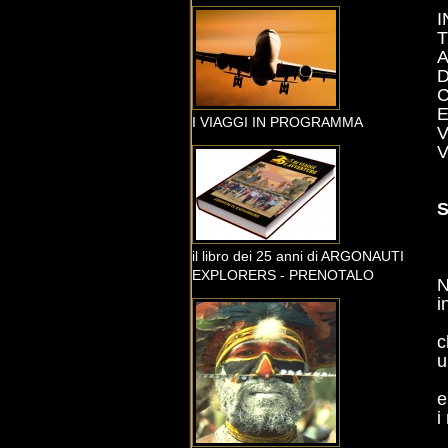
I
T
A
D
C
E
I VIAGGI IN PROGRAMMA
V
V
S
il libro dei 25 anni di ARGONAUTI
EXPLORERS - PRENOTALO
N
i
c
u
e
i