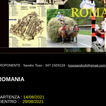
ROPONENTE : Sandro Toso - 347 1503124 -
tososandro5@gmail.com
ROMANIA
ucarest - Transilvania - Maramures - Bucovina
ARTENZA :
14/08/2021
RIENTRO :
29/08/2021