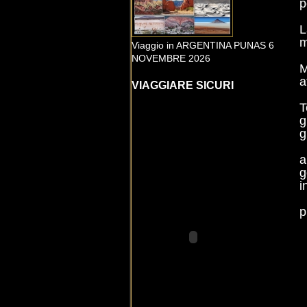
p
L
m
Viaggio in ARGENTINA PUNAS 6
NOVEMBRE 2026
M
a
VIAGGIARE SICURI
T
g
g
a
g
i
p