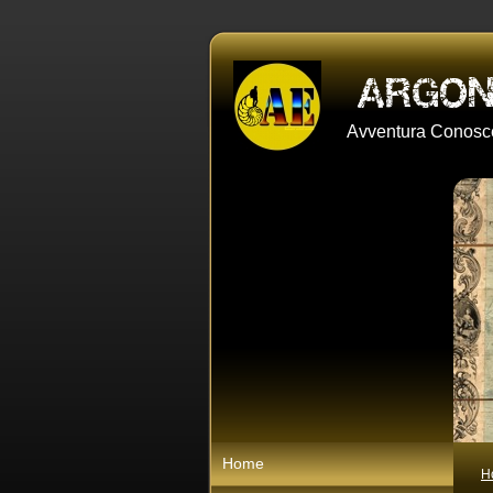
Avventura Conosce
Home
H