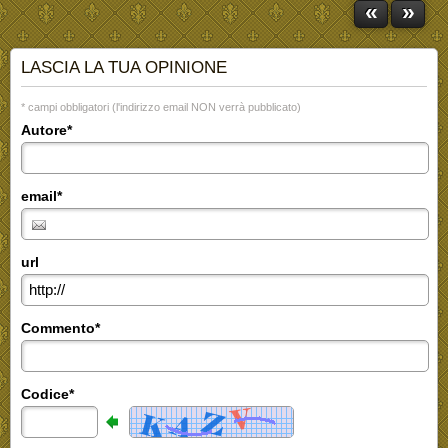
«
»
LASCIA LA TUA OPINIONE
* campi obbligatori (l'indirizzo email NON verrà pubblicato)
Autore*
email*
url
Commento*
Codice*