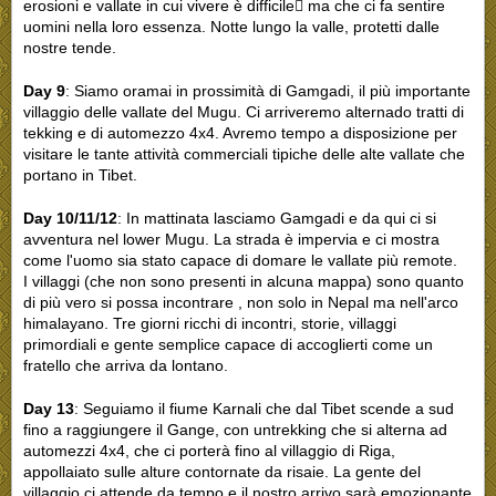
erosioni e vallate in cui vivere è difficile􏰝 ma che ci fa sentire
uomini nella loro essenza. Notte lungo la valle, protetti dalle
nostre tende.
Day 9
: Siamo oramai in prossimità di Gamgadi, il più importante
villaggio delle vallate del Mugu. Ci arriveremo alternado tratti di
tekking e di automezzo 4x4. Avremo tempo a disposizione per
visitare le tante attività commerciali tipiche delle alte vallate che
portano in Tibet.
Day 10/11/12
: In mattinata lasciamo Gamgadi e da qui ci si
avventura nel lower Mugu. La strada è impervia e ci mostra
come l'uomo sia stato capace di domare le vallate più remote.
I villaggi (che non sono presenti in alcuna mappa) sono quanto
di più vero si possa incontrare , non solo in Nepal ma nell'arco
himalayano. Tre giorni ricchi di incontri, storie, villaggi
primordiali e gente semplice capace di accoglierti come un
fratello che arriva da lontano.
Day 13
: Seguiamo il fiume Karnali che dal Tibet scende a sud
fino a raggiungere il Gange, con untrekking che si alterna ad
automezzi 4x4, che ci porterà fino al villaggio di Riga,
appollaiato sulle alture contornate da risaie. La gente del
villaggio ci attende da tempo e il nostro arrivo sarà emozionante