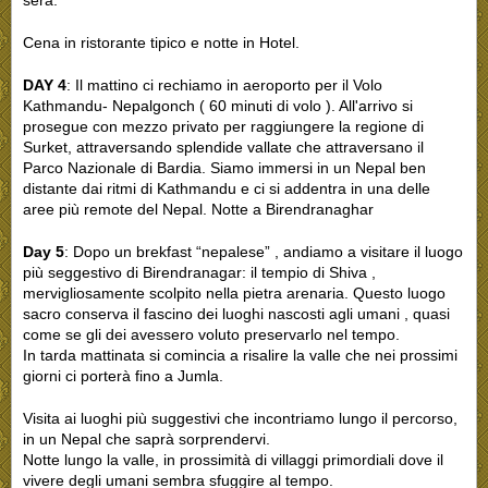
Cena in ristorante tipico e notte in Hotel.
DAY 4
: Il mattino ci rechiamo in aeroporto per il Volo
Kathmandu- Nepalgonch ( 60 minuti di volo ). All'arrivo si
prosegue con mezzo privato per raggiungere la regione di
Surket, attraversando splendide vallate che attraversano il
Parco Nazionale di Bardia. Siamo immersi in un Nepal ben
distante dai ritmi di Kathmandu e ci si addentra in una delle
aree più remote del Nepal. Notte a Birendranaghar
Day 5
: Dopo un brekfast “nepalese” , andiamo a visitare il luogo
più seggestivo di Birendranagar: il tempio di Shiva ,
mervigliosamente scolpito nella pietra arenaria. Questo luogo
sacro conserva il fascino dei luoghi nascosti agli umani , quasi
come se gli dei avessero voluto preservarlo nel tempo.
In tarda mattinata si comincia a risalire la valle che nei prossimi
giorni ci porterà fino a Jumla.
Visita ai luoghi più suggestivi che incontriamo lungo il percorso,
in un Nepal che saprà sorprendervi.
Notte lungo la valle, in prossimità di villaggi primordiali dove il
vivere degli umani sembra sfuggire al tempo.