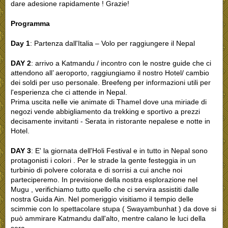
dare adesione rapidamente ! Grazie!
Programma
Day 1
: Partenza dall'Italia – Volo per raggiungere il Nepal
DAY 2
: arrivo a Katmandu / incontro con le nostre guide che ci
attendono all’ aeroporto, raggiungiamo il nostro Hotel/ cambio
dei soldi per uso personale. Breefeng per informazioni utili per
l'esperienza che ci attende in Nepal.
Prima uscita nelle vie animate di Thamel dove una miriade di
negozi vende abbigliamento da trekking e sportivo a prezzi
decisamente invitanti - Serata in ristorante nepalese e notte in
Hotel.
DAY 3
: E' la giornata dell'Holi Festival e in tutto in Nepal sono
protagonisti i colori . Per le strade la gente festeggia in un
turbinio di polvere colorata e di sorrisi a cui anche noi
parteciperemo. In previsione della nostra esplorazione nel
Mugu , verifichiamo tutto quello che ci servira assistiti dalle
nostra Guida Ain. Nel pomeriggio visitiamo il tempio delle
scimmie con lo spettacolare stupa ( Swayambunhat ) da dove si
può ammirare Katmandu dall'alto, mentre calano le luci della
sera.