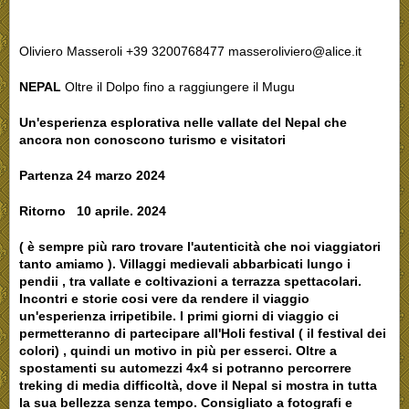
Oliviero Masseroli +39 3200768477 masseroliviero@alice.it
NEPAL
Oltre il Dolpo fino a raggiungere il Mugu
Un'esperienza esplorativa nelle vallate del Nepal che
ancora non conoscono turismo e visitatori
Partenza 24 marzo 2024
Ritorno 10 aprile. 2024
( è sempre più raro trovare l'autenticità che noi viaggiatori
tanto amiamo ). Villaggi medievali abbarbicati lungo i
pendii , tra vallate e coltivazioni a terrazza spettacolari.
Incontri e storie cosi vere da rendere il viaggio
un'esperienza irripetibile. I primi giorni di viaggio ci
permetteranno di partecipare all'Holi festival ( il festival dei
colori) , quindi un motivo in più per esserci. Oltre a
spostamenti su automezzi 4x4 si potranno percorrere
treking di media difficoltà, dove il Nepal si mostra in tutta
la sua bellezza senza tempo. Consigliato a fotografi e