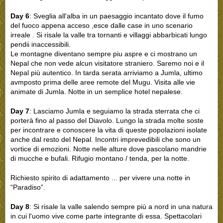
Day 6
: Sveglia all'alba in un paesaggio incantato dove il fumo
del fuoco appena acceso ,esce dalle case in uno scenario
irreale . Si risale la valle tra tornanti e villaggi abbarbicati lungo
pendii inaccessibili.
Le montagne diventano sempre piu aspre e ci mostrano un
Nepal che non vede alcun visitatore straniero. Saremo noi e il
Nepal più autentico. In tarda serata arriviamo a Jumla, ultimo
avmposto prima delle aree remote del Mugu. Visita alle vie
animate di Jumla. Notte in un semplice hotel nepalese.
Day 7
: Lasciamo Jumla e seguiamo la strada sterrata che ci
porterà fino al passo del Diavolo. Lungo la strada molte soste
per incontrare e conoscere la vita di queste popolazioni isolate
anche dal resto del Nepal. Incontri imprevedibili che sono un
vortice di emozioni. Notte nelle alture dove pascolano mandrie
di mucche e bufali. Rifugio montano / tenda, per la notte.
Richiesto spirito di adattamento ... per vivere una notte in
“Paradiso”.
Day 8
: Si risale la valle salendo sempre più a nord in una natura
in cui l'uomo vive come parte integrante di essa. Spettacolari