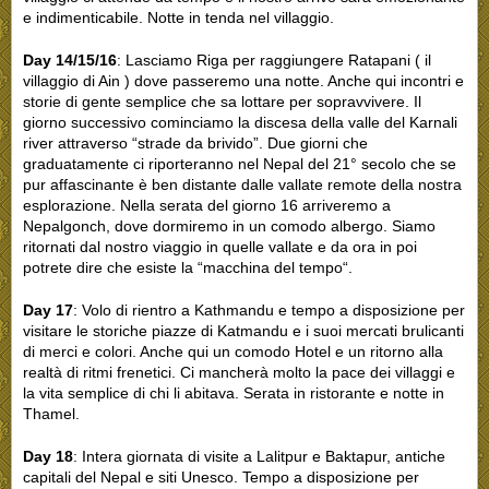
e indimenticabile. Notte in tenda nel villaggio.
Day 14/15/16
: Lasciamo Riga per raggiungere Ratapani ( il
villaggio di Ain ) dove passeremo una notte. Anche qui incontri e
storie di gente semplice che sa lottare per sopravvivere. Il
giorno successivo cominciamo la discesa della valle del Karnali
river attraverso “strade da brivido”. Due giorni che
graduatamente ci riporteranno nel Nepal del 21° secolo che se
pur affascinante è ben distante dalle vallate remote della nostra
esplorazione. Nella serata del giorno 16 arriveremo a
Nepalgonch, dove dormiremo in un comodo albergo. Siamo
ritornati dal nostro viaggio in quelle vallate e da ora in poi
potrete dire che esiste la “macchina del tempo“.
Day 17
: Volo di rientro a Kathmandu e tempo a disposizione per
visitare le storiche piazze di Katmandu e i suoi mercati brulicanti
di merci e colori. Anche qui un comodo Hotel e un ritorno alla
realtà di ritmi frenetici. Ci mancherà molto la pace dei villaggi e
la vita semplice di chi li abitava. Serata in ristorante e notte in
Thamel.
Day 18
: Intera giornata di visite a Lalitpur e Baktapur, antiche
capitali del Nepal e siti Unesco. Tempo a disposizione per