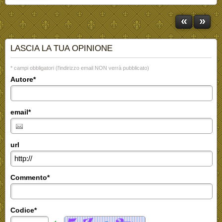
«
»
LASCIA LA TUA OPINIONE
* campi obbligatori (l'indirizzo email NON verrà pubblicato)
Autore*
email*
url
Commento*
Codice*