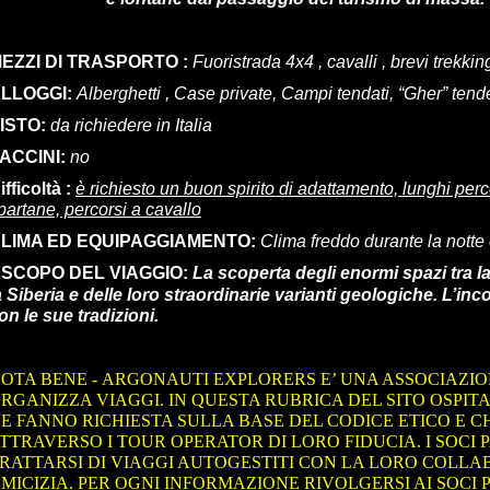
EZZI DI TRASPORTO :
Fuoristrada 4x4 , cavalli , brevi trekkin
LLOGGI:
Alberghetti , Case private, Campi tendati, “Gher” ten
ISTO:
da richiedere in Italia
ACCINI:
no
ifficoltà :
è richiesto un buon spirito di adattamento, lunghi perco
partane, percorsi a cavallo
LIMA ED EQUIPAGGIAMENTO:
Clima freddo durante la notte e
SCOPO DEL VIAGGIO:
La scoperta degli enormi spazi tra la 
a Siberia e delle loro straordinarie varianti geologiche. L’in
on le sue tradizioni.
OTA BENE - ARGONAUTI EXPLORERS E’ UNA ASSOCIAZI
RGANIZZA VIAGGI. IN QUESTA RUBRICA DEL SITO OSPITA
E FANNO RICHIESTA SULLA BASE DEL CODICE ETICO E 
TTRAVERSO I TOUR OPERATOR DI LORO FIDUCIA. I SOCI
RATTARSI DI VIAGGI AUTOGESTITI CON LA LORO COLLAB
MICIZIA. PER OGNI INFORMAZIONE RIVOLGERSI AI SOCI 