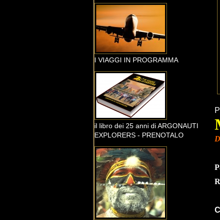
I VIAGGI IN PROGRAMMA
P
il libro dei 25 anni di ARGONAUTI
EXPLORERS - PRENOTALO
D
P
R