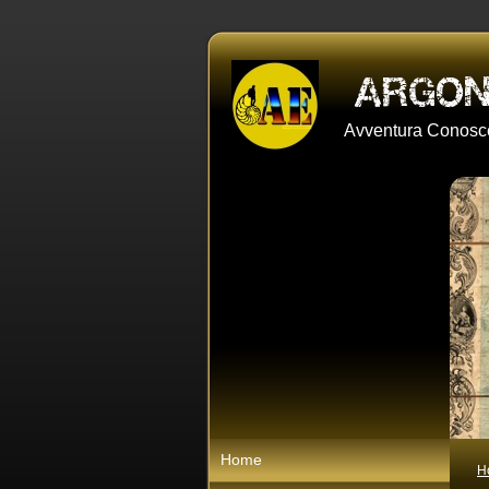
Avventura Conosce
Home
H