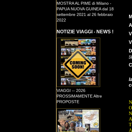
MOSTRA AL PIME di Milano -
PAPUA NUOVA GUINEA dal 18
settembre 2021 al 26 febbraio
M
2022
A
NOTIZIE VIAGGI - NEWS !
V
V
D
s
C
l
c
VIAGGI -- 2026
PROSSIMAMENTE Altre
PROPOSTE
N
O
N
A
T
A