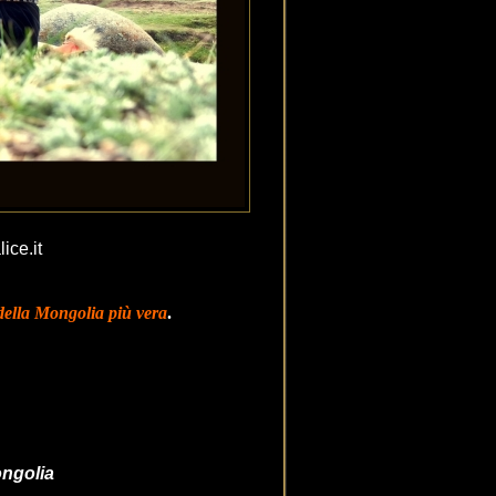
ice.it
della Mongolia più vera
.
sitate della Mongolia