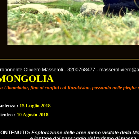
roponente Oliviero Masseroli -
3200768477 -
masseroliviero@al
MONGOLIA
a Ulaambatar, fino ai confini col Kazakistan, passando nelle pieghe 
artenza :
15 Luglio 2018
ientro :
10 Agosto 2018
CONTENUTO
:
Esplorazione delle aree meno vi
e lontane dal passaggio del turismo di massa.