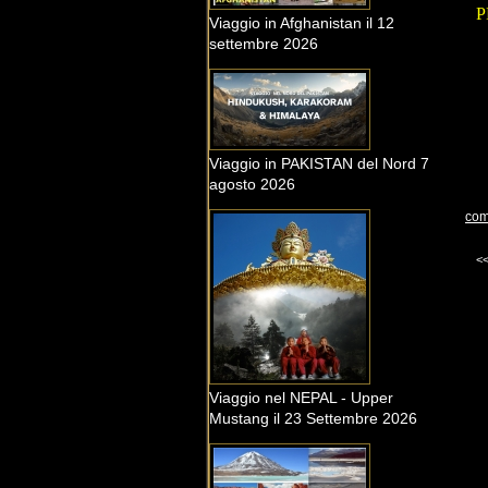
P
Viaggio in Afghanistan il 12
settembre 2026
Viaggio in PAKISTAN del Nord 7
agosto 2026
com
<
Viaggio nel NEPAL - Upper
Mustang il 23 Settembre 2026