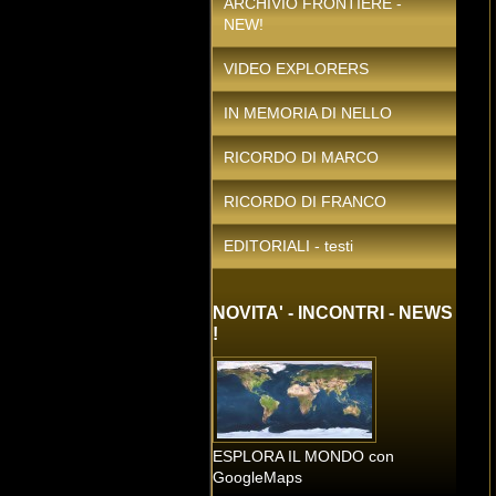
ARCHIVIO FRONTIERE -
NEW!
VIDEO EXPLORERS
IN MEMORIA DI NELLO
RICORDO DI MARCO
RICORDO DI FRANCO
EDITORIALI - testi
NOVITA' - INCONTRI - NEWS
!
ESPLORA IL MONDO con
GoogleMaps