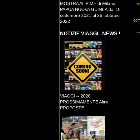
MOSTRA AL PIME di Milano -
RI
PAPUA NUOVA GUINEA dal 18
settembre 2021 al 26 febbraio
com
2022
<
NOTIZIE VIAGGI - NEWS !
VIAGGI -- 2026
PROSSIMAMENTE Altre
PROPOSTE