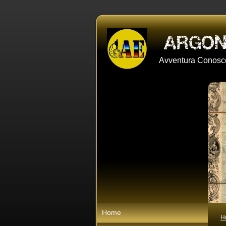
Avventura Conosce
Home
H