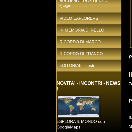
ARCHIVIO FRONTIERE -
NEW!
VIDEO EXPLORERS
IN MEMORIA DI NELLO
RICORDO DI MARCO
RICORDO DI FRANCO
P
EDITORIALI - testi
NOVITA' - INCONTRI - NEWS
T
!
I
ESPLORA IL MONDO con
M
GoogleMaps