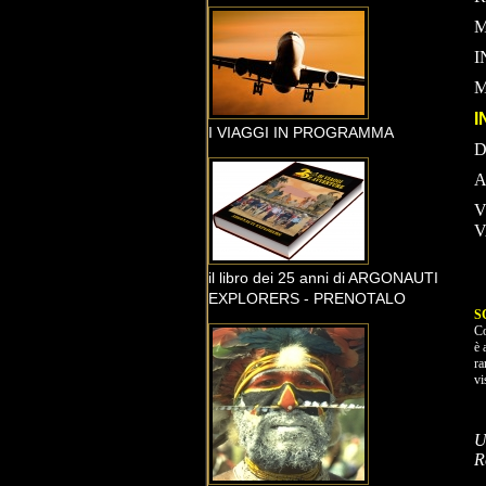
M
I
M
I
I VIAGGI IN PROGRAMMA
D
A
V
V
il libro dei 25 anni di ARGONAUTI
EXPLORERS - PRENOTALO
S
Co
è 
ra
vi
U
R