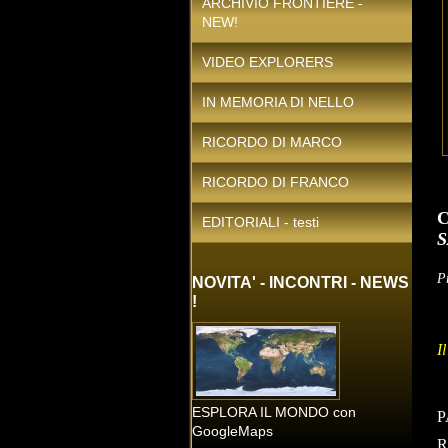
ARCHIVIO FRONTIERE -
NEW!
VIDEO EXPLORERS
IN MEMORIA DI NELLO
RICORDO DI MARCO
RICORDO DI FRANCO
EDITORIALI - testi
S
P
NOVITA' - INCONTRI - NEWS
!
I
ESPLORA IL MONDO con
P
GoogleMaps
R