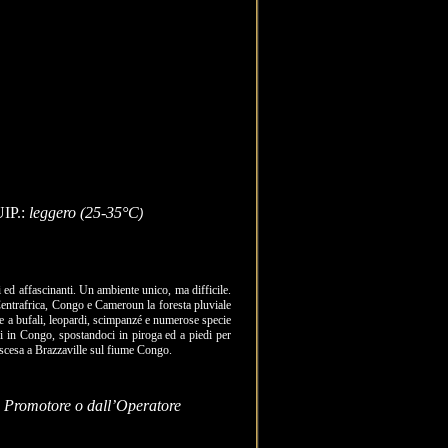
IP.:
leggero (25-35°C
)
 ed affascinanti. Un ambiente unico, ma difficile.
Centrafrica, Congo e Cameroun la foresta pluviale
tre a bufali, leopardi, scimpanzé e numerose specie
 in Congo, spostandoci in piroga ed a piedi per
 discesa a Brazzaville sul fiume Congo.
cio Promotore o dall’Operatore