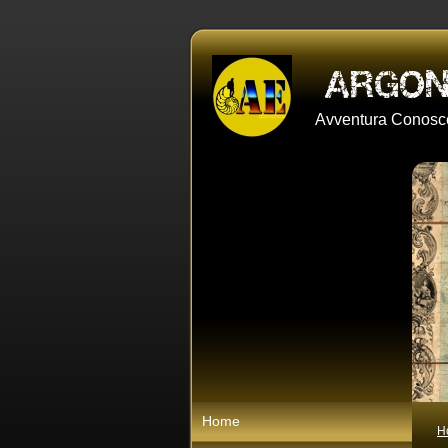
Avventura Conosce
Home
H