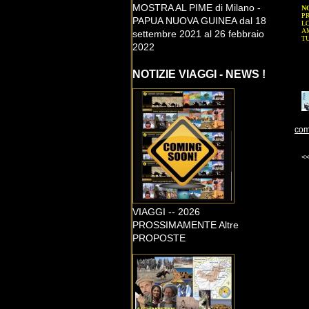
MOSTRA AL PIME di Milano -
N
P
PAPUA NUOVA GUINEA dal 18
L
A
settembre 2021 al 26 febbraio
TU
2022
NOTIZIE VIAGGI - NEWS !
com
<
VIAGGI -- 2026
PROSSIMAMENTE Altre
PROPOSTE