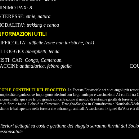
INIMO PAX:
8
NTERESSE:
etnie, natura
ODALITA’:
trekking e canoa
NFORMAZIONI UTILI
IFFICOLTA':
difficile (zone non turistiche, trek)
LLOGGIO:
alberghetti, tenda
ISTI: CAR,
Congo, Cameroun.
ACCINI:
antimalarica, febbre gialla
EQU
COPI E CONTENUTI DEL PROGETTO
La Foresta Equatoriale nei suoi angoli più remoti
:
mplessità organizzative impongono adesioni con largo anticipo e vaccinazioni. Ai confini tra 
ancora intatta: qui vive la più grande concentrazione al mondo di elefanti e gorilla di foresta, ol
re di flora e fauna. Lobekè in Cameroun, Dzangha-Sangha in Centrafricana e Nouabalé-Ndoki
sitarne le bai, aperture nella foresta che attirano gli animali. A caccia con i Pigmei Ba’Aka e la
lteriori dettagli su costi e gestione del viaggio saranno forniti dal So
esponsabile