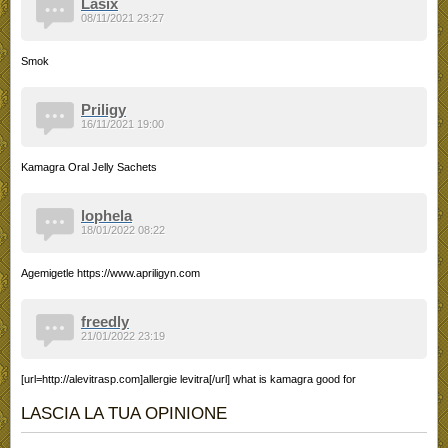
Lasix
08/11/2021 23:27
Smok
Priligy
16/11/2021 19:00
Kamagra Oral Jelly Sachets
lophela
18/01/2022 08:22
Agemigetle https://www.apriligyn.com
freedly
21/01/2022 23:19
[url=http://alevitrasp.com]allergie levitra[/url] what is kamagra good for
LASCIA LA TUA OPINIONE