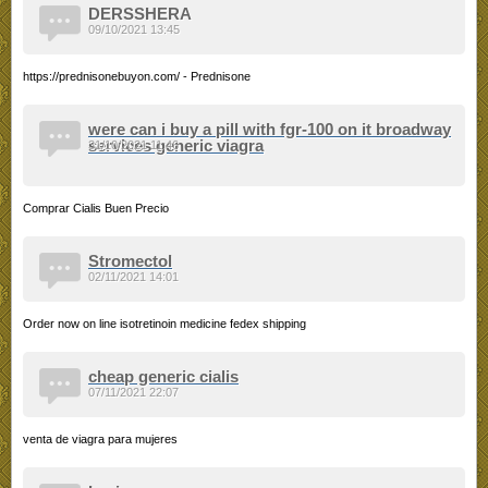
DERSSHERA
09/10/2021 13:45
https://prednisonebuyon.com/ - Prednisone
were can i buy a pill with fgr-100 on it broadway
services generic viagra
31/10/2021 11:46
Comprar Cialis Buen Precio
Stromectol
02/11/2021 14:01
Order now on line isotretinoin medicine fedex shipping
cheap generic cialis
07/11/2021 22:07
venta de viagra para mujeres