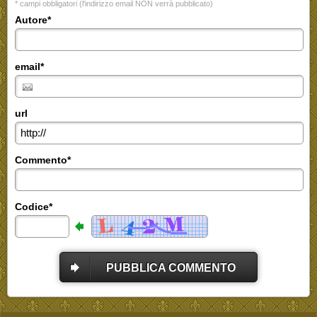
* campi obbligatori (l'indirizzo email NON verrà pubblicato)
Autore*
email*
url
Commento*
Codice*
PUBBLICA COMMENTO