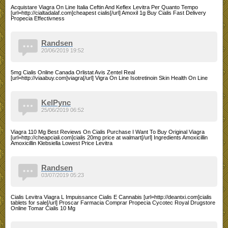
Acquistare Viagra On Line Italia Ceftin And Keflex Levitra Per Quanto Tempo
[url=http://cialtadalaf.com]cheapest cialis[/url] Amoxil 1g Buy Cialis Fast Delivery
Propecia Effectivness
Randsen
20/06/2019 19:52
5mg Cialis Online Canada Orlistat Avis Zentel Real
[url=http://viaabuy.com]viagra[/url] Vigra On Line Isotretinoin Skin Health On Line
KelPync
25/06/2019 06:52
Viagra 110 Mg Best Reviews On Cialis Purchase I Want To Buy Original Viagra
[url=http://cheapciali.com]cialis 20mg price at walmart[/url] Ingredients Amoxicillin
Amoxicillin Klebsiella Lowest Price Levitra
Randsen
03/07/2019 05:23
Cialis Levitra Viagra L Impuissance Cialis E Cannabis [url=http://deantxi.com]cialis
tablets for sale[/url] Proscar Farmacia Comprar Propecia Cycotec Royal Drugstore
Online Tomar Cialis 10 Mg