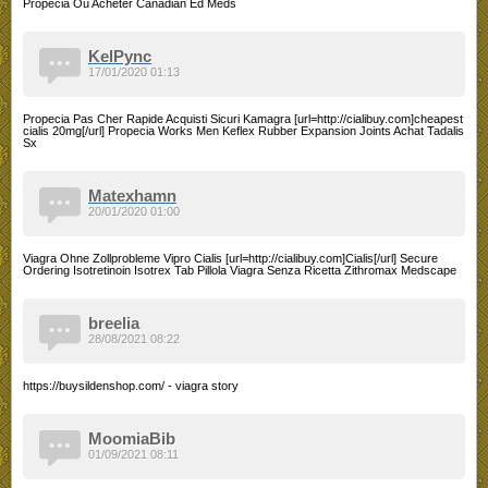
Propecia Ou Acheter Canadian Ed Meds
KelPync
17/01/2020 01:13
Propecia Pas Cher Rapide Acquisti Sicuri Kamagra [url=http://cialibuy.com]cheapest
cialis 20mg[/url] Propecia Works Men Keflex Rubber Expansion Joints Achat Tadalis
Sx
Matexhamn
20/01/2020 01:00
Viagra Ohne Zollprobleme Vipro Cialis [url=http://cialibuy.com]Cialis[/url] Secure
Ordering Isotretinoin Isotrex Tab Pillola Viagra Senza Ricetta Zithromax Medscape
breelia
28/08/2021 08:22
https://buysildenshop.com/ - viagra story
MoomiaBib
01/09/2021 08:11