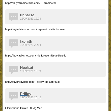
https://buystromectolon.com/ - Stromectol
unparse
12/09/2021 12:23
http://buytadalafshop.com/ - generic cialis for sale
faphith
16/09/2021 20:14
https://buylasixshop.com/ - is furosemide a diuretic
Heelsot
19/09/2021 15:03
http://buypriligyhop.com/ - priligy fda approval
Priligy
19/09/2021 23:42
Clomiphene Citrate 50 Mg Men