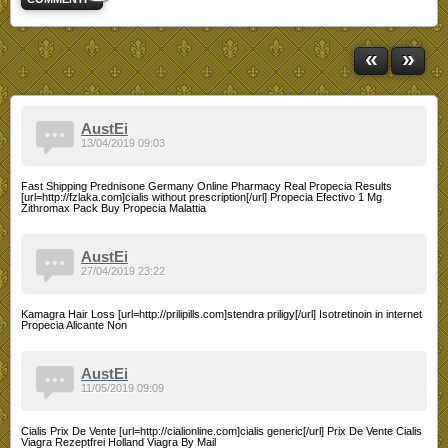
«
»
AustEi
13/04/2019 09:03
Fast Shipping Prednisone Germany Online Pharmacy Real Propecia Results
[url=http://fzlaka.com]cialis without prescription[/url] Propecia Efectivo 1 Mg
Zithromax Pack Buy Propecia Malattia
AustEi
27/04/2019 23:22
Kamagra Hair Loss [url=http://prilipills.com]stendra priligy[/url] Isotretinoin in internet
Propecia Alicante Non
AustEi
11/05/2019 09:09
Cialis Prix De Vente [url=http://cialionline.com]cialis generic[/url] Prix De Vente Cialis
Viagra Rezeptfrei Holland Viagra By Mail