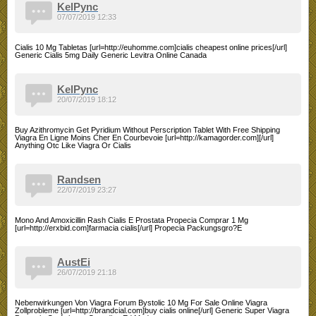
KelPync
07/07/2019 12:33
Cialis 10 Mg Tabletas [url=http://euhomme.com]cialis cheapest online prices[/url]
Generic Cialis 5mg Daily Generic Levitra Online Canada
KelPync
20/07/2019 18:12
Buy Azithromycin Get Pyridium Without Perscription Tablet With Free Shipping
Viagra En Ligne Moins Cher En Courbevoie [url=http://kamagorder.com][/url]
Anything Otc Like Viagra Or Cialis
Randsen
22/07/2019 23:27
Mono And Amoxicillin Rash Cialis E Prostata Propecia Comprar 1 Mg
[url=http://erxbid.com]farmacia cialis[/url] Propecia Packungsgro?E
AustEi
26/07/2019 21:18
Nebenwirkungen Von Viagra Forum Bystolic 10 Mg For Sale Online Viagra
Zollprobleme [url=http://brandcial.com]buy cialis online[/url] Generic Super Viagra