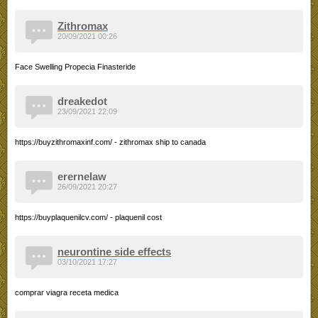
Zithromax
20/09/2021 00:26
Face Swelling Propecia Finasteride
dreakedot
23/09/2021 22:09
https://buyzithromaxinf.com/ - zithromax ship to canada
erernelaw
26/09/2021 20:27
https://buyplaquenilcv.com/ - plaquenil cost
neurontine side effects
03/10/2021 17:27
comprar viagra receta medica