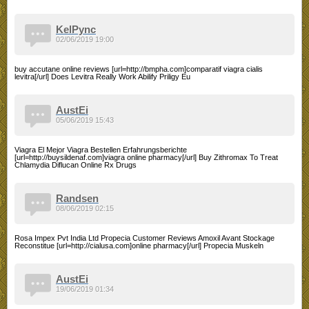
KelPync
02/06/2019 19:00
buy accutane online reviews [url=http://bmpha.com]comparatif viagra cialis
levitra[/url] Does Levitra Really Work Abilify Priligy Eu
AustEi
05/06/2019 15:43
Viagra El Mejor Viagra Bestellen Erfahrungsberichte
[url=http://buysildenaf.com]viagra online pharmacy[/url] Buy Zithromax To Treat
Chlamydia Diflucan Online Rx Drugs
Randsen
08/06/2019 02:15
Rosa Impex Pvt India Ltd Propecia Customer Reviews Amoxil Avant Stockage
Reconstitue [url=http://cialusa.com]online pharmacy[/url] Propecia Muskeln
AustEi
19/06/2019 01:34