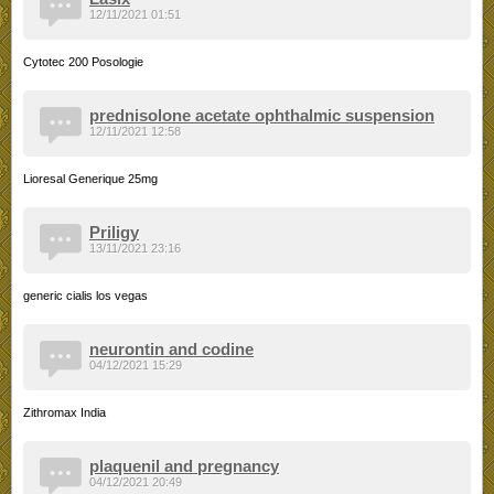
12/11/2021 01:51
Cytotec 200 Posologie
prednisolone acetate ophthalmic suspension
12/11/2021 12:58
Lioresal Generique 25mg
Priligy
13/11/2021 23:16
generic cialis los vegas
neurontin and codine
04/12/2021 15:29
Zithromax India
plaquenil and pregnancy
04/12/2021 20:49