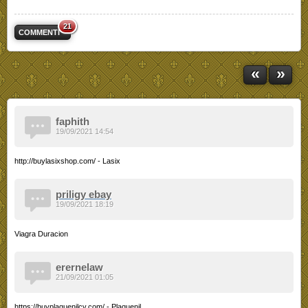
21
COMMENTI
«
»
faphith
19/09/2021 14:54
http://buylasixshop.com/ - Lasix
priligy ebay
19/09/2021 18:19
Viagra Duracion
erernelaw
21/09/2021 01:05
https://buyplaquenilcv.com/ - Plaquenil