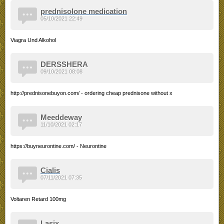
prednisolone medication
05/10/2021 22:49
Viagra Und Alkohol
DERSSHERA
09/10/2021 08:08
http://prednisonebuyon.com/ - ordering cheap prednisone without x
Meeddeway
11/10/2021 02:17
https://buyneurontine.com/ - Neurontine
Cialis
07/11/2021 07:35
Voltaren Retard 100mg
Lasix