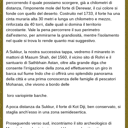
percorrendo il quale possiamo scorgere, già a chilometri di
distanza, l'imponente mole del forte di Derewar, il cui colore si
fonde con quello del deserto. Costruito nel 1733, il forte ha una
cinta muraria alta 30 metri e lunga un chilometro e mezzo,
rinforzata da 40 torri, dalle quali si domina il territorio
circostante. Vale la pena percorrere il suo perimetro
dall'esterno, per ammirarne la grandiosità, mentre l'isolamento
nel quale si trova lo rende quanto mai suggestivo.
A Sukkur, la nostra successiva tappa, vedremo il minareto in
mattoni di Masum Shah, del 1560, il vicino sito di Rohri e il
santuario di Sathbhain Astan, oltre alla grande diga che
consente l'irrigazione della zona,ed effettueremo un giro in
barca sul fiume Indo che ci offrirà uno splendido panorama
della città e una prima conoscenza delle famiglie di pescatori
Mohanas, che vivono a bordo delle
loro variopinte barche.
A poca distanza da Sukkur, il forte di Kot Diji, ben conservato, si
staglia anch'esso in una zona semidesertica.
Proseguendo verso sud, incontriamo il sito archeologico di