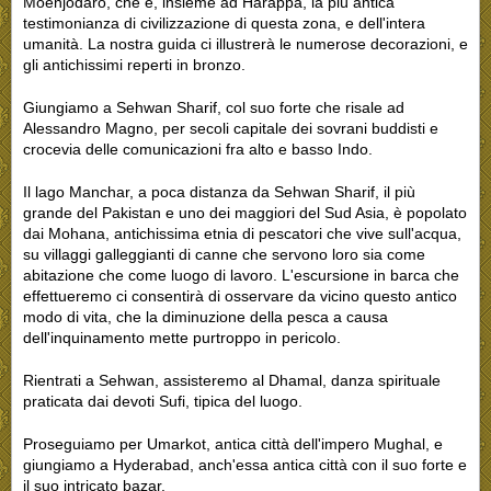
Moenjodaro, che è, insieme ad Harappa, la più antica
testimonianza di civilizzazione di questa zona, e dell'intera
umanità. La nostra guida ci illustrerà le numerose decorazioni, e
gli antichissimi reperti in bronzo.
Giungiamo a Sehwan Sharif, col suo forte che risale ad
Alessandro Magno, per secoli capitale dei sovrani buddisti e
crocevia delle comunicazioni fra alto e basso Indo.
Il lago Manchar, a poca distanza da Sehwan Sharif, il più
grande del Pakistan e uno dei maggiori del Sud Asia, è popolato
dai Mohana, antichissima etnia di pescatori che vive sull'acqua,
su villaggi galleggianti di canne che servono loro sia come
abitazione che come luogo di lavoro. L'escursione in barca che
effettueremo ci consentirà di osservare da vicino questo antico
modo di vita, che la diminuzione della pesca a causa
dell'inquinamento mette purtroppo in pericolo.
Rientrati a Sehwan, assisteremo al Dhamal, danza spirituale
praticata dai devoti Sufi, tipica del luogo.
Proseguiamo per Umarkot, antica città dell'impero Mughal, e
giungiamo a Hyderabad, anch'essa antica città con il suo forte e
il suo intricato bazar.