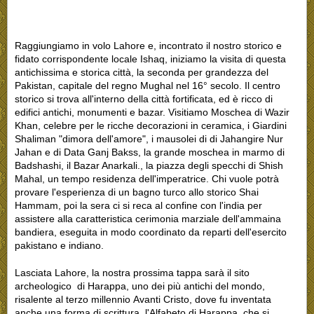
Raggiungiamo in volo Lahore e, incontrato il nostro storico e
fidato corrispondente locale Ishaq, iniziamo la visita di questa
antichissima e storica città, la seconda per grandezza del
Pakistan, capitale del regno Mughal nel 16° secolo. Il centro
storico si trova all'interno della città fortificata, ed è ricco di
edifici antichi, monumenti e bazar. Visitiamo Moschea di Wazir
Khan, celebre per le ricche decorazioni in ceramica, i Giardini
Shaliman "dimora dell'amore", i mausolei di di Jahangire Nur
Jahan e di Data Ganj Bakss, la grande moschea in marmo di
Badshashi, il Bazar Anarkali., la piazza degli specchi di Shish
Mahal, un tempo residenza dell'imperatrice. Chi vuole potrà
provare l'esperienza di un bagno turco allo storico Shai
Hammam, poi la sera ci si reca al confine con l'india per
assistere alla caratteristica cerimonia marziale dell'ammaina
bandiera, eseguita in modo coordinato da reparti dell'esercito
pakistano e indiano.
Lasciata Lahore, la nostra prossima tappa sarà il sito
archeologico di Harappa, uno dei più antichi del mondo,
risalente al terzo millennio Avanti Cristo, dove fu inventata
anche una forma di scrittura, l'Alfabeto di Harappa, che si