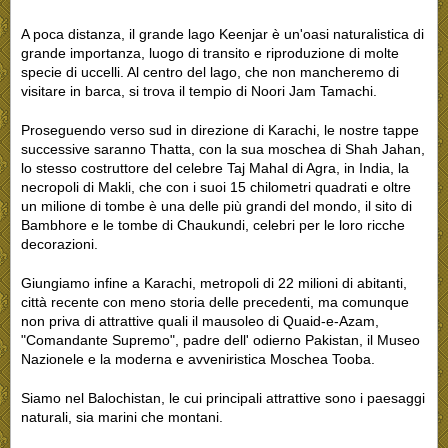
A poca distanza, il grande lago Keenjar è un'oasi naturalistica di
grande importanza, luogo di transito e riproduzione di molte
specie di uccelli. Al centro del lago, che non mancheremo di
visitare in barca, si trova il tempio di Noori Jam Tamachi.
Proseguendo verso sud in direzione di Karachi, le nostre tappe
successive saranno Thatta, con la sua moschea di Shah Jahan,
lo stesso costruttore del celebre Taj Mahal di Agra, in India, la
necropoli di Makli, che con i suoi 15 chilometri quadrati e oltre
un milione di tombe è una delle più grandi del mondo, il sito di
Bambhore e le tombe di Chaukundi, celebri per le loro ricche
decorazioni.
Giungiamo infine a Karachi, metropoli di 22 milioni di abitanti,
città recente con meno storia delle precedenti, ma comunque
non priva di attrattive quali il mausoleo di Quaid-e-Azam,
"Comandante Supremo", padre dell' odierno Pakistan, il Museo
Nazionele e la moderna e avveniristica Moschea Tooba.
Siamo nel Balochistan, le cui principali attrattive sono i paesaggi
naturali, sia marini che montani.