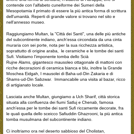
contende con l'alfabeto cuneiforme dei Sumeri della
Mesopotamia il primato di essere la più antica forma di scrittura
dell'umanità. Reperti di grande valore si trovano nel sito e
nell'annesso museo.
Raggiungiamo Multan, la "Città dei Santi", una delle più antiche
del subcontinente indiano, anch'essa circondata da una cinta
muraria con sei porte, nota per la sua ricchezza artistica,
soprattutto di origine araba, le ceramiche e le tombe dei santi
Sufi. Visitiamo l'imponente tomba dello Scià
Rujne Alams, gigantesco mausoleo ottagonale di mattoni con
ricche decorazioni di ceramica bianca e blu, inoltre la Grande
Moschea Eidgah, I mausolei di Baha-ud-Din Zakaria e di
Shams-ud-Din Sabzwar. Immancabile una visita al bazar, ricco
di artigianato locale.
Lasciata anche Multan, giungiamo a Uch Sharif, città storica
situata alla confluenza dei fiumi Satluj e Chenab, famosa
anch'essa per le tombe dei santi Sufi riccamente decorate, fra
le quali quella dello sceicco Safiuddin Ghazrooni, la più antica
tomba musulmana del subcontinente indiano.
Ci inoltriamo ora nel deserto sabbioso del Cholistan,