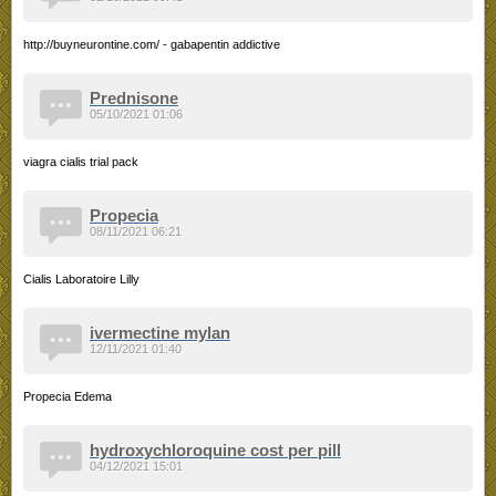
http://buyneurontine.com/ - gabapentin addictive
Prednisone
05/10/2021 01:06
viagra cialis trial pack
Propecia
08/11/2021 06:21
Cialis Laboratoire Lilly
ivermectine mylan
12/11/2021 01:40
Propecia Edema
hydroxychloroquine cost per pill
04/12/2021 15:01