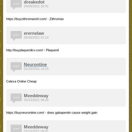
dreakedot
24/09/2021 20:41
https://buyzithromaxinf.com/ - Zithromax
erernelaw
26/09/2021 01:14
http://buyplaquenilcv.com/ - Plaquenil
Neurontine
01/10/2021 14:15
Celexa Online Cheap
Meeddeway
02/10/2021 08:25
https://buyneurontine.com/ - does gabapentin cause weight gain
Meeddeway
02/10/2021 09:41