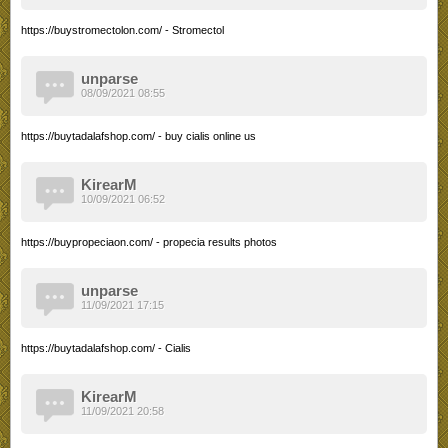
https://buystromectolon.com/ - Stromectol
unparse
08/09/2021 08:55
https://buytadalafshop.com/ - buy cialis online us
KirearM
10/09/2021 06:52
https://buypropeciaon.com/ - propecia results photos
unparse
11/09/2021 17:15
https://buytadalafshop.com/ - Cialis
KirearM
11/09/2021 20:58