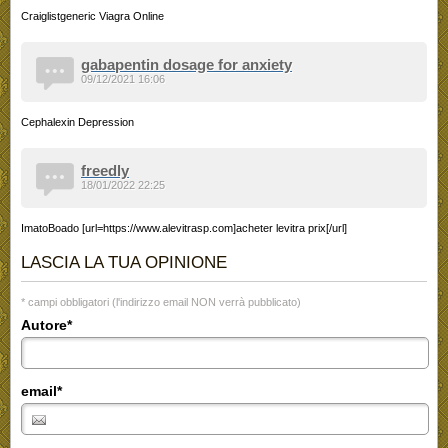
Craiglistgeneric Viagra Online
gabapentin dosage for anxiety
09/12/2021 16:06
Cephalexin Depression
freedly
18/01/2022 22:25
ImatoBoado [url=https://www.alevitrasp.com]acheter levitra prix[/url]
LASCIA LA TUA OPINIONE
* campi obbligatori (l'indirizzo email NON verrà pubblicato)
Autore*
email*