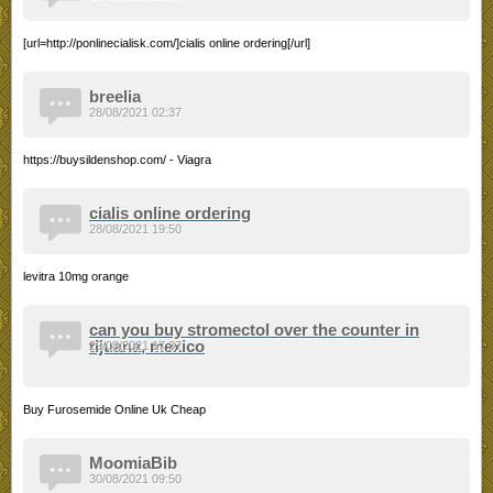
[url=http://ponlinecialisk.com/]cialis online ordering[/url]
breelia
28/08/2021 02:37
https://buysildenshop.com/ - Viagra
cialis online ordering
28/08/2021 19:50
levitra 10mg orange
can you buy stromectol over the counter in
tijuana, mexico
29/08/2021 17:37
Buy Furosemide Online Uk Cheap
MoomiaBib
30/08/2021 09:50