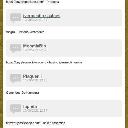
https://buypropeciaon.com/ - Propecia
ivermectin scabies
12/09/2021 01:34
Viagra Funziona Veramente
MoomiaBib
12/09/2021 02:20
https://buystromectolon.com/ - buying ivermectin online
Plaquenil
15/09/2021 22:25
Genericos De Kamagra
faphith
16/09/2021 12:57
http://buylasixshop.com/ - lasix furosemide