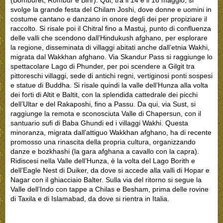
(Bomburet, Rombur e Birir). Qui, tra il 14 e il 16 maggio, si
svolge la grande festa del Chilam Joshi, dove donne e uomini in
costume cantano e danzano in onore degli dei per propiziare il
raccolto. Si risale poi il Chitral fino a Mastuj, punto di confluenza
delle valli che scendono dall’Hindukush afghano, per esplorare
la regione, disseminata di villaggi abitati anche dall’etnia Wakhi,
migrata dal Wakkhan afghano. Via Skandur Pass si raggiunge lo
spettacolare Lago di Phunder, per poi scendere a Gilgit tra
pittoreschi villaggi, sede di antichi regni, vertiginosi ponti sospesi
e statue di Buddha. Si risale quindi la valle dell’Hunza alla volta
dei forti di Altit e Baltit, con la splendida cattedrale dei picchi
dell’Ultar e del Rakaposhi, fino a Passu. Da qui, via Sust, si
raggiunge la remota e sconosciuta Valle di Chapersun, con il
santuario sufi di Baba Ghundi ed i villaggi Wakhi. Questa
minoranza, migrata dall’attiguo Wakkhan afghano, ha di recente
promosso una rinascita della propria cultura, organizzando
danze e bozkhashi (la gara afghana a cavallo con la capra).
Ridiscesi nella Valle dell’Hunza, è la volta del Lago Borith e
dell’Eagle Nest di Duiker, da dove si accede alla valli di Hopar e
Nagar con il ghiacciaio Balter. Sulla via del ritorno si segue la
Valle dell’Indo con tappe a Chilas e Besham, prima delle rovine
di Taxila e di Islamabad, da dove si rientra in Italia.