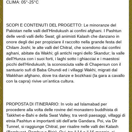
CLIMA: 05°-25°C
SCOPI E CONTENUTI DEL PROGETTO: Le minoranze del
Pakistan nelle valli dell’Hindukush ai confini afghani. I Pashtun
delle verdi valli dello Swat; gli animisti Kalash che danzano in
onore degli dei per propiziare il raccolto nella grande festa del
Chilam Joshi; le alte valli del Chitral, che scendono dai confini
aghani, abitate da Wakhi; gli antichi regni dello Skandur; la valle
dell’Hunza con i suoi forti, i laghi sotto i ghiacciai e i maestosi
picchi dell’Hindukush; la sconosciuta valle di Chapersun con il
santuario sufi di Baba Ghundi ed i villaggi Wakhi, migrati dal
Wakkhan afghano, dove tra danze e bozkhasi (la gara a cavallo
con la capra) rivive un’antica cultura.
PROPOSTA DI ITINERARIO: In volo ad Islamabad per
procedere alla volta delle rovine del monastero buddhista di
Takkhet-e-Bahi e della Swat Valley, tra verdi paesaggi, villaggi di
etnia Pashtun e importanti siti dell’arte Gandara. Poi, via Dir
Tunnel, si raggiunge Chitral, per risalire nelle valli dei Kalash