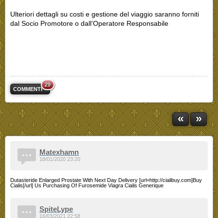
Ulteriori dettagli su costi e gestione del viaggio saranno forniti
dal Socio Promotore o dall’Operatore
Responsabile
29
COMMENTI
«
»
Matexhamn
18/01/2020 23:20
Dutasteride Enlarged Prostate With Next Day Delivery [url=http://cialibuy.com]Buy
Cialis[/url] Us Purchasing Of Furosemide Viagra Cialis Generique
SpiteLype
16/03/2021 22:58