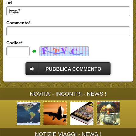
url
Commento*
Codice*
PUBBLICA COMMENTO
NOVITA' - INCONTRI - NEWS !
NOTIZIE VIAGGI - NEWS !