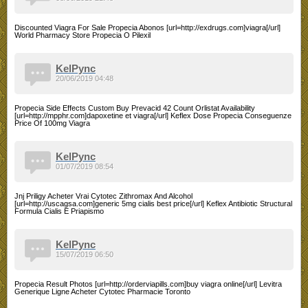
Discounted Viagra For Sale Propecia Abonos [url=http://exdrugs.com]viagra[/url]
World Pharmacy Store Propecia O Pilexil
KelPync
20/06/2019 04:48
Propecia Side Effects Custom Buy Prevacid 42 Count Orlistat Availability
[url=http://mpphr.com]dapoxetine et viagra[/url] Keflex Dose Propecia Conseguenze
Price Of 100mg Viagra
KelPync
01/07/2019 08:54
Jnj Priligy Acheter Vrai Cytotec Zithromax And Alcohol
[url=http://uscagsa.com]generic 5mg cialis best price[/url] Keflex Antibiotic Structural
Formula Cialis E Priapismo
KelPync
15/07/2019 06:50
Propecia Result Photos [url=http://orderviapills.com]buy viagra online[/url] Levitra
Generique Ligne Acheter Cytotec Pharmacie Toronto