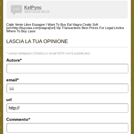
KelPync
28/07/2019 06:23
Cialis Vente Libre Espagne I Want To Buy Eal Viagra Cealis Soft
[url=http://buyviaa.com]viagra[/url] Vip Transactions Best Prices For Legal Levitra
Where To Buy Lasix
LASCIA LA TUA OPINIONE
* campi obbligatori (l'indirizzo email NON verrà pubblicato)
Autore*
email*
url
Commento*