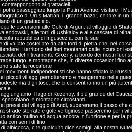
i contrappongono ai grattacieli.
i potrà passeggiare lungo la Putin Avenue, visitare il M
tnografico di Urus Matran, il grande bazar, cenare in un 
iano di un grattacielo.
opo le escursioni alle Gole di Argun, al villaggio di Shato
alendowski, alle torri di Ushkaloy e alle cascate di Nihaloy
iccola repubblica di Inguscezia, con le sue
erdi vallate costellate da alte torri di pietra che, nel cors
ifendere il territorio dei fieri montanari dalle incursioni es
asciata definitivamente Grozny, a bordo dei nostri fuorist
trade lungo le montagne che, in diverse occasioni fino ag
ono state la roccaforte
ei movimenti indipendentisti che hanno sfidato la Russia 
ei piccoli villaggi pernotteremo e mangeremo nelle guest
odeste ma dignitose, che ci consentiranno un più autent
ocale.
aggiungiamo il lago di Kezenoy, il più grande del Caucaso
i specchiano le montagne circostanti.
ei pressi del villaggio di Andi, supereremo il passo che 
ra strade sterrate e gole vertiginose passeremo per i vill
uo antico mulino ad acqua ancora in funzione e per la p
atta con semi di lino
 di albicocca, che qualcuno dice somigli alla nostra Nutel