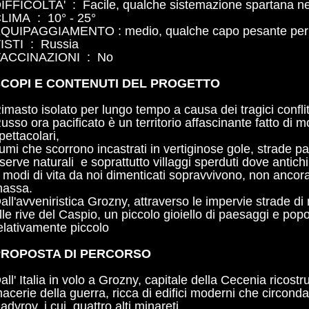
IFFICOLTA' : Facile, qualche sistemazione spartana nei
LIMA : 10° - 25°
QUIPAGGIAMENTO : medio, qualche capo pesante per l
ISTI : Russia
ACCINAZIONI : No
COPI E CONTENUTI DEL PROGETTO
imasto isolato per lungo tempo a causa dei tragici conflit
usso ora pacificato è un territorio affascinante fatto di m
pettacolari,
iumi che scorrono incastrati in vertiginose gole, strade p
iserve naturali e soprattutto villaggi sperduti dove antichi 
 modi di vita da noi dimenticati sopravvivono, non ancora 
assa.
all'avveniristica Grozny, attraverso le impervie strade di 
lle rive del Caspio, un piccolo gioiello di paesaggi e popol
elativamente piccolo
PROPOSTA DI PERCORSO
all' Italia in volo a Grozny, capitale della Cecenia ricostr
acerie della guerra, ricca di edifici moderni che circo
adyrov, i cui quattro alti minareti