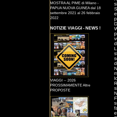
MOSTRA AL PIME di Milano -
s
PAPUA NUOVA GUINEA dal 18
S
settembre 2021 al 26 febbraio
e
2022
p
D
NOTIZIE VIAGGI - NEWS !
W
p
v
d
L
s
s
d
N
m
l
VIAGGI -- 2026
R
PROSSIMAMENTE Altre
s
PROPOSTE
N
F
s
f
e