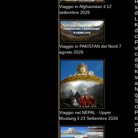
R
Viaggio in Afghanistan il 12
s
settembre 2026
d
L
K
d
c
P
Viaggio in PAKISTAN del Nord 7
v
agosto 2026
c
d
S
K
s
a
N
q
S
c
P
Viaggio nel NEPAL - Upper
r
Mustang il 23 Settembre 2026
v
R