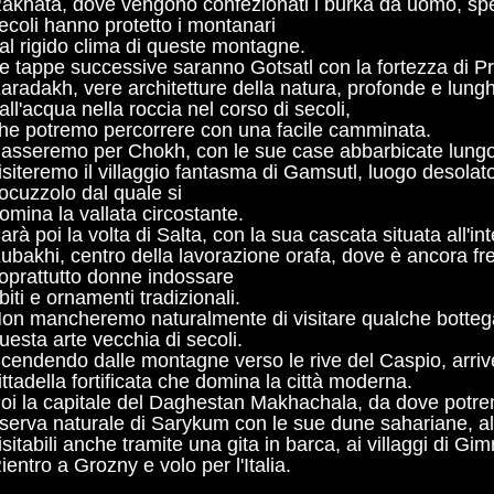
akhata, dove vengono confezionati i burka da uomo, spes
ecoli hanno protetto i montanari
al rigido clima di queste montagne.
e tappe successive saranno Gotsatl con la fortezza di P
aradakh, vere architetture della natura, profonde e lung
all'acqua nella roccia nel corso di secoli,
he potremo percorrere con una facile camminata.
asseremo per Chokh, con le sue case abbarbicate lungo 
isiteremo il villaggio fantasma di Gamsutl, luogo desolat
ocuzzolo dal quale si
omina la vallata circostante.
arà poi la volta di Salta, con la sua cascata situata all'in
ubakhi, centro della lavorazione orafa, dove è ancora f
oprattutto donne indossare
biti e ornamenti tradizionali.
on mancheremo naturalmente di visitare qualche bottega
uesta arte vecchia di secoli.
cendendo dalle montagne verso le rive del Caspio, arri
ittadella fortificata che domina la città moderna.
oi la capitale del Daghestan Makhachala, da dove potrem
iserva naturale di Sarykum con le sue dune sahariane, al
isitabili anche tramite una gita in barca, ai villaggi di Gi
ientro a Grozny e volo per l'Italia.