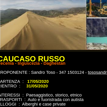
CAUCASO RUSSO
ecenia - Inguscezia - Daghestan
ROPONENTE : Sandro Toso - 347 1503124 -
tososand
PARTENZA :
17/05/2020
RIENTRO :
31/05/2020
NTERESSI : Paesaggistico, storico, etnico
RASPORTI : Auto e fuoristrada con autista
LLOGGI : Alberghi e case private