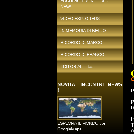
ARCHIVIO FRONTIERE -
NEW!
VIDEO EXPLORERS
IN MEMORIA DI NELLO
RICORDO DI MARCO
RICORDO DI FRANCO
EDITORIALI - testi
C
NOVITA' - INCONTRI - NEWS
!
P
I
ESPLORA IL MONDO con
T
GoogleMaps
A