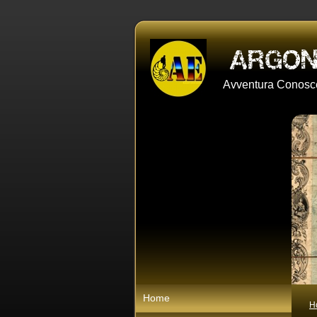
Avventura Conosce
Home
H