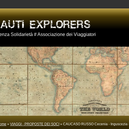
nza Solidarietà # Associazione dei Viaggiatori
ome
»
VIAGGI - PROPOSTE DEI SOCI
» CAUCASO RUSSO Cecenia - Inguscezia -