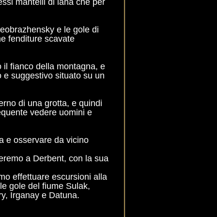
si mantelli di lana che per
reobrazhensky e le gole di
he fenditure scavate
il fianco della montagna, e
o e suggestivo situato su un
terno di una grotta, e quindi
requente vedere uomini e
 e osservare da vicino
veremo a Derbent, con la sua
o effettuare escursioni alla
le gole del fiume Sulak,
mry, Irganay e Datuna.